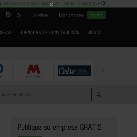
×
potecas mejor febrero desde 2011
Aedas Homes proyecto Fiora
Capitales m
|
|
Es noticia
Login empresas
Registro
RESAS
JORNADAS DE CONSTRUCCIÓN
KIOSCO
Publique su empresa GRATIS