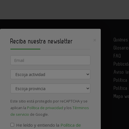
×
Quiéne
Reciba nuestra newsletter
Glosario
Infoconstrucción es un portal de Infoedita
FAQ
Email
Publicid
Aviso l
Actividad
Contacte con nosotros
Política
Provincia
Política
Mapa w
Este sitio está protegido por reCAPTCHA y se
aplican la
Política de privacidad
y los
Términos
de servicio
de Google.
He leído y entiendo la
Política de