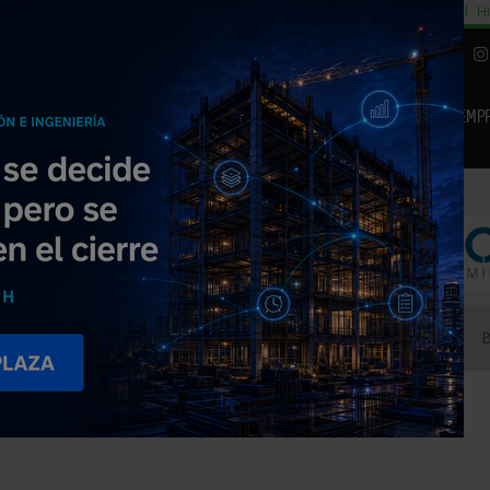
cial
Subida del 8,5% consumo cemento
29% cambiar al alquiler temporal
Hi
|
Piedra Natural
EMP
NOTICIAS
PRODUCTOS
AGENDA
ARTÍCULOS
EMPRESAS PREMIUM