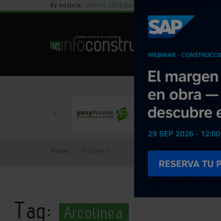
Es noticia:
Ahorra 320 € por vivienda en edificación residen
Home
Arcolinea
Tag:
Arcolinea