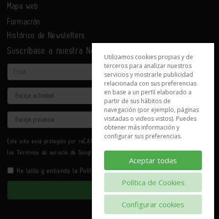
Mapa web
Formación
Histórico de Newsletters
Suscríbase a nuestra Newsletter
Utilizamos cookies propias y de
terceros para analizar nuestros
Email
servicios y mostrarle publicidad
relacionada con sus preferencias
en base a un perfil elaborado a
Actividad
partir de sus hábitos de
navegación (por ejemplo, páginas
Provincia
visitadas o videos vistos). Puedes
obtener más información y
configurar sus preferencias.
Este sitio está protegido por reCAPTCHA y se aplican la
Política de privacidad
y
los
Términos de servicio
de Google.
Aceptar todas
He leído y entiendo la
Política de Privacidad
Política de Cookies
Enviar
Configurar cookies