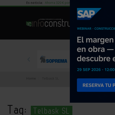
Es noticia:
Ahorra 320 € por vivienda en edificación residen
Home
Telbask SL
Tag:
Telbask SL