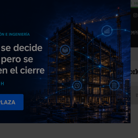
cial
Subida del 8,5% consumo cemento
29% cambiar al alquiler temporal
Hi
|
Piedra Natural
EMP
NOTICIAS
PRODUCTOS
AGENDA
ARTÍCULOS
EMPRESAS PREMIUM