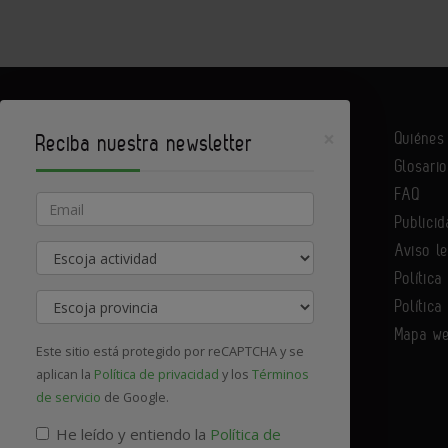
×
Quiéne
Reciba nuestra newsletter
Glosario
Infoconstrucción es un portal de Infoedita
FAQ
Email
Publicid
Aviso l
Actividad
Contacte con nosotros
Política
Provincia
Política
Mapa w
Este sitio está protegido por reCAPTCHA y se
aplican la
Política de privacidad
y los
Términos
de servicio
de Google.
He leído y entiendo la
Política de