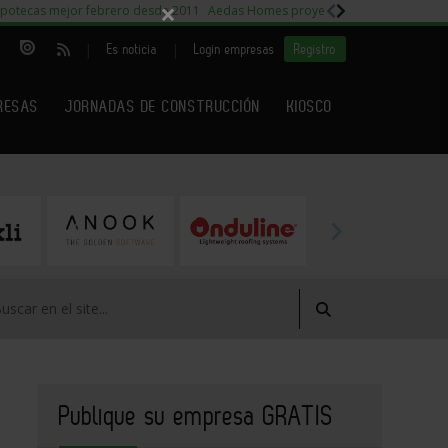
×
potecas mejor febrero desde 2011
Aedas Homes proyecto Fiora
Capitales m
|
|
Es noticia
Login empresas
Registro
RESAS
JORNADAS DE CONSTRUCCIÓN
KIOSCO
Publique su empresa GRATIS