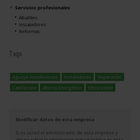
Servicios profesionales
Albañiles
Instaladores
Reformas
Tags
Aguayo Instalaciones
Instaladores
Reparación
Calefacción
Ahorro Energético
Electricidad
Modificar datos de esta empresa
Si es usted el administrador de esta empresa y
desea editar la información que se publica en esta