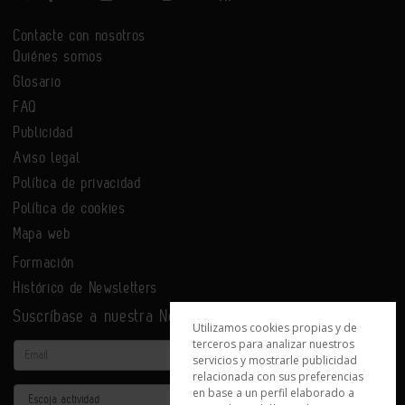
Contacte con nosotros
Quiénes somos
Glosario
FAQ
Publicidad
Aviso legal
Política de privacidad
Política de cookies
Mapa web
Formación
Histórico de Newsletters
Suscríbase a nuestra Newsletter
Utilizamos cookies propias y de
terceros para analizar nuestros
Email
servicios y mostrarle publicidad
relacionada con sus preferencias
en base a un perfil elaborado a
Actividad