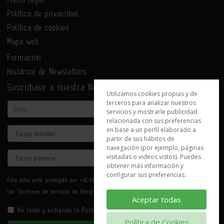
Política de privacidad
Política de cookies
Mapa web
Formación
Histórico de Newsletters
Suscríbase a nuestra Newsletter
Utilizamos cookies propias y de
terceros para analizar nuestros
Email
servicios y mostrarle publicidad
relacionada con sus preferencias
en base a un perfil elaborado a
Actividad
partir de sus hábitos de
navegación (por ejemplo, páginas
Provincia
visitadas o videos vistos). Puedes
obtener más información y
configurar sus preferencias.
Este sitio está protegido por reCAPTCHA y se aplican la
Política de privacidad
y
los
Términos de servicio
de Google.
Aceptar todas
He leído y entiendo la
Política de Privacidad
Política de Cookies