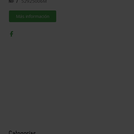
52925006M
NIF /
Más información
Categorías