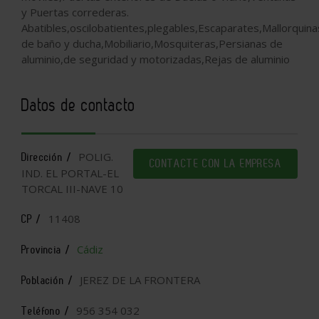
y Puertas correderas.
Abatibles,oscilobatientes,plegables,Escaparates,Mallorqui
de baño y ducha,Mobiliario,Mosquiteras,Persianas de
aluminio,de seguridad y motorizadas,Rejas de aluminio
Datos de contacto
POLIG.
Dirección /
CONTACTE CON LA EMPRESA
IND. EL PORTAL-EL
TORCAL III-NAVE 10
11408
CP /
Cádiz
Provincia /
JEREZ DE LA FRONTERA
Población /
956 354 032
Teléfono /