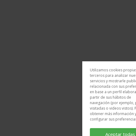
Utilizamos cookies propia
terceros para analizar nue
servicios y mostrarle publ
relacionada con sus prefe
en base a un perfil elabor
partir de sus hábitos de
navegación (por ejemplo, 
visitadas o videos vistos).
obtener más información 
configurar sus preferencia
Aceptar todas