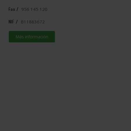
956 145 120
Fax /
B11883672
NIF /
Más información