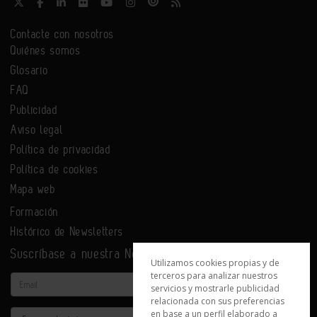
Contacte con nosotros
Quiénes somos
Glosario
FAQ
Publicidad
Aviso legal
Política de privacidad
Política de cookies
Mapa web
Formación
Histórico de Newsletters
Suscríbase a nuestra Newsletter
Utilizamos cookies propias y de
terceros para analizar nuestros
Email
servicios y mostrarle publicidad
relacionada con sus preferencias
en base a un perfil elaborado a
Actividad