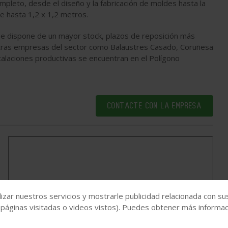
pleto, desde el diseño y la fabricación de moldes hasta la
de hasta 1,2 x 1,2 metros.
 se dispone de un mayor stock, plazos de reposición más
otras empresas del sector como Balaustres Casado, Coruñesa
alaciones productivas se encuentran en el Polígono
CONTACTE CON LA EMPRESA
izar nuestros servicios y mostrarle publicidad relacionada con su
 páginas visitadas o videos vistos). Puedes obtener más informaci