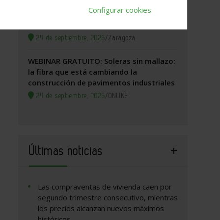
Configurar cookies
Zaragoza, 2026. Jornada Arquitectura y
Construcción
24 de septiembre, 2026
/
Zaragoza
WEBINAR GRATUITO: Soleras sin mallazo:
la fibra que está cambiando la
construcción de pavimentos industriales
24 de septiembre, 2026
/
ONLINE
Últimas noticias
Las compraventas de vivienda caen por
segundo trimestre consecutivo, mientras
los precios alcanzan nuevos máximos
históricos