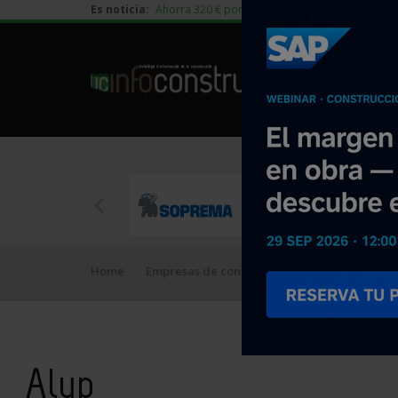
Es noticia:
Ahorra 320 € por vivienda en edificación residen
Home
Empresas de construcción
Alyp
Alyp