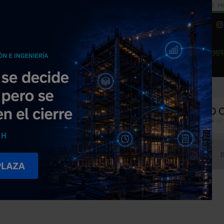
cial
Subida del 8,5% consumo cemento
29% cambiar al alquiler temporal
Hi
|
Piedra Natural
EMP
NOTICIAS
PRODUCTOS
AGENDA
ARTÍCULOS
EMPRESAS PREMIUM