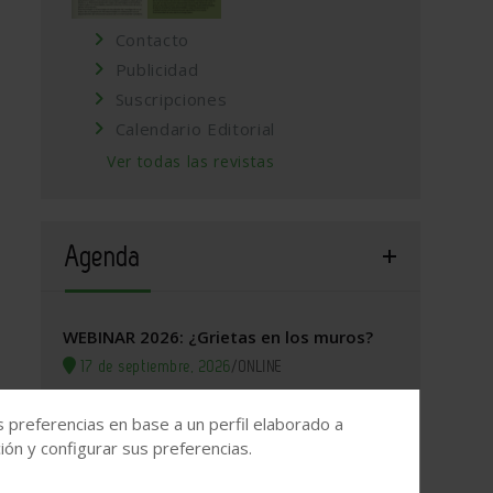
Contacto
Publicidad
Suscripciones
Calendario Editorial
Ver todas las revistas
Agenda
WEBINAR 2026: ¿Grietas en los muros?
17 de septiembre, 2026
/
ONLINE
Valladolid, 2026. Jornada Arquitectura y
s preferencias en base a un perfil elaborado a
Construcción
ón y configurar sus preferencias.
22 de septiembre, 2026
/
Valladolid