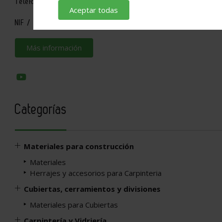
981 28 65 47
Teléfono /
Aceptar todas
B15471188
NIF /
Más información
Categorías
Materiales para construcción
Materiales
Herrajes y accesorios para Carpinteria
Cubiertas, cerramientos y divisiones
Materiales para Cubiertas
Carpintería y Vidriería