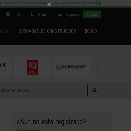
×
potecas mejor febrero desde 2011
Aedas Homes proyecto Fiora
Capitales m
|
|
Es noticia
Login empresas
Registro
RESAS
JORNADAS DE CONSTRUCCIÓN
KIOSCO
¿Aún no está registrado?