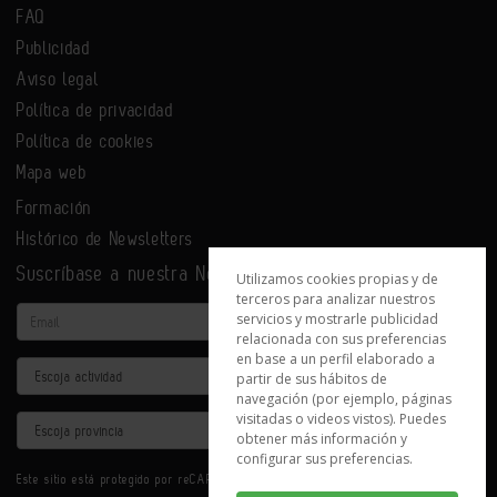
FAQ
Publicidad
Aviso legal
Política de privacidad
Política de cookies
Mapa web
Formación
Histórico de Newsletters
Suscríbase a nuestra Newsletter
Utilizamos cookies propias y de
terceros para analizar nuestros
Email
servicios y mostrarle publicidad
relacionada con sus preferencias
en base a un perfil elaborado a
Actividad
partir de sus hábitos de
navegación (por ejemplo, páginas
visitadas o videos vistos). Puedes
Provincia
obtener más información y
configurar sus preferencias.
Este sitio está protegido por reCAPTCHA y se aplican la
Política de privacidad
y