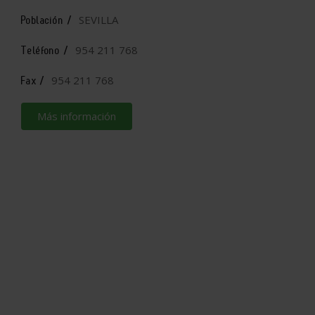
SEVILLA
Población /
954 211 768
Teléfono /
954 211 768
Fax /
Más información