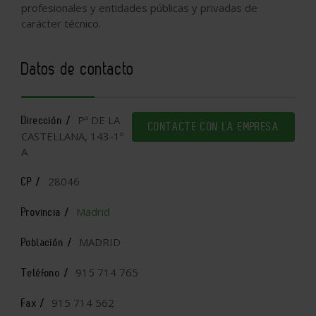
profesionales y entidades públicas y privadas de
carácter técnico.
Datos de contacto
Pº DE LA
Dirección /
CONTACTE CON LA EMPRESA
CASTELLANA, 143-1º
A
28046
CP /
Madrid
Provincia /
MADRID
Población /
915 714 765
Teléfono /
915 714 562
Fax /