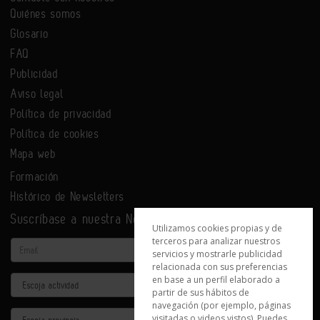
Quiénes somos
Glosario
FAQ
Publicidad
Aviso legal
Política de privacidad
Política de cookies
Mapa web
Formación
Histórico de Newsletters
Suscríbase a nuestra Newsletter
Utilizamos cookies propias y de
terceros para analizar nuestros
Email
servicios y mostrarle publicidad
relacionada con sus preferencias
en base a un perfil elaborado a
Actividad
partir de sus hábitos de
navegación (por ejemplo, páginas
Provincia
visitadas o videos vistos). Puedes