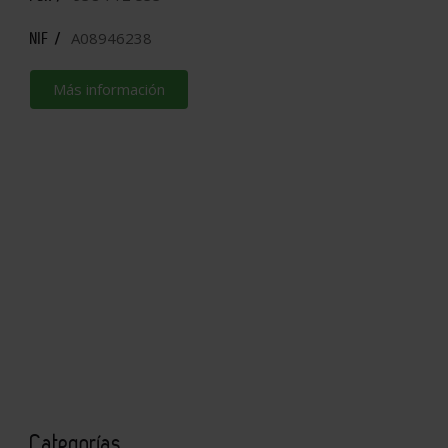
A08946238
NIF /
Más información
Categorías