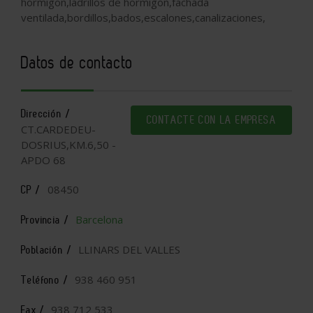
hormigon,ladrillos de hormigon,fachada
ventilada,bordillos,bados,escalones,canalizaciones,
Datos de contacto
Dirección /
CONTACTE CON LA EMPRESA
CT.CARDEDEU-
DOSRIUS,KM.6,50 -
APDO 68
08450
CP /
Barcelona
Provincia /
LLINARS DEL VALLES
Población /
938 460 951
Teléfono /
938 712 533
Fax /