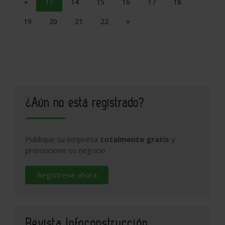
«
13
14
15
16
17
18
19
20
21
22
»
¿Aún no está registrado?
Publique su empresa
totalmente gratis
y
promocione su negocio
Regístrese ahora
Revista Infoconstrucción