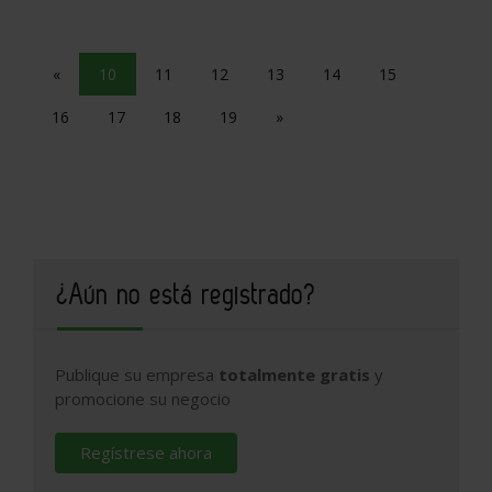
«
10
11
12
13
14
15
16
17
18
19
»
¿Aún no está registrado?
Publique su empresa
totalmente gratis
y
promocione su negocio
Regístrese ahora