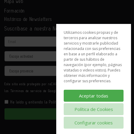
Mapa web
Formación
Histórico de Newsletters
Suscríbase a nuestra Newsletter
Utilizamos cookies propias y de
terceros para analizar nuestros
Email
servicios y mostrarle publicidad
relacionada con sus preferencias
en base a un perfil elaborado a
Actividad
partir de sus hábitos de
navegación (por ejemplo, páginas
Provincia
visitadas o videos vistos). Puedes
obtener más información y
configurar sus preferencias.
Este sitio está protegido por reCAPTCHA y se aplican la
Política de privacidad
y
los
Términos de servicio
de Google.
Aceptar todas
He leído y entiendo la
Política de Privacidad
Política de Cookies
Enviar
Configurar cookies