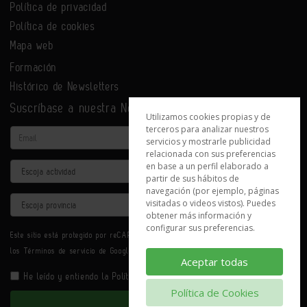
Política de privacidad
Política de cookies
Mapa web
Formación
Histórico de Newsletters
Suscríbase a nuestra Newsletter
Utilizamos cookies propias y de
terceros para analizar nuestros
Email
servicios y mostrarle publicidad
relacionada con sus preferencias
en base a un perfil elaborado a
Actividad
partir de sus hábitos de
navegación (por ejemplo, páginas
Provincia
visitadas o videos vistos). Puedes
obtener más información y
configurar sus preferencias.
Este sitio está protegido por reCAPTCHA y se aplican la
Política de privacidad
y
los
Términos de servicio
de Google.
Aceptar todas
He leído y entiendo la
Política de Privacidad
Política de Cookies
Enviar