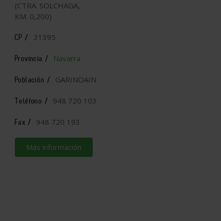
(CTRA. SOLCHAGA,
KM. 0,200)
31395
CP /
Navarra
Provincia /
GARINOAIN
Población /
948 720 103
Teléfono /
948 720 193
Fax /
Más información