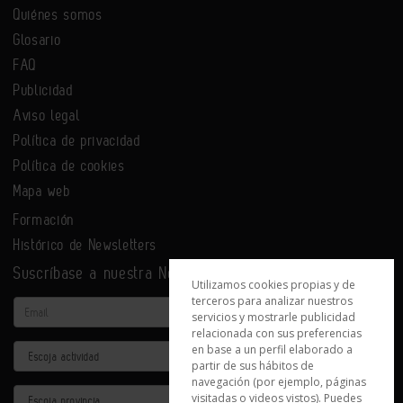
Quiénes somos
Glosario
FAQ
Publicidad
Aviso legal
Política de privacidad
Política de cookies
Mapa web
Formación
Histórico de Newsletters
Suscríbase a nuestra Newsletter
Utilizamos cookies propias y de
terceros para analizar nuestros
Email
servicios y mostrarle publicidad
relacionada con sus preferencias
en base a un perfil elaborado a
Actividad
partir de sus hábitos de
navegación (por ejemplo, páginas
Provincia
visitadas o videos vistos). Puedes