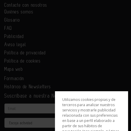
Contacte con nosotros
Quiénes somos
Glosario
FAQ
Publicidad
Aviso legal
Política de privacidad
Política de cookies
Mapa web
Formación
Histórico de Newsletters
Suscríbase a nuestra Newsletter
Utilizamos cookies propias y de
terceros para analizar nuestros
Email
servicios y mostrarle publicidad
relacionada con sus preferencias
en base a un perfil elaborado a
Actividad
partir de sus hábitos de