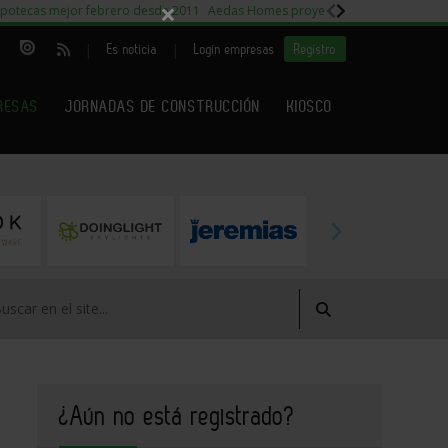
×
potecas mejor febrero desde 2011
Aedas Homes proyecto Fiora
Capitales m
|
|
Es noticia
Login empresas
Registro
RESAS
JORNADAS DE CONSTRUCCIÓN
KIOSCO
¿Aún no está registrado?