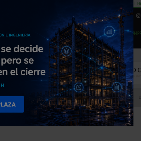
cial
Subida del 8,5% consumo cemento
29% cambiar al alquiler temporal
Hi
|
Piedra Natural
EMP
NOTICIAS
PRODUCTOS
AGENDA
ARTÍCULOS
EMPRESAS PREMIUM
ucía Max