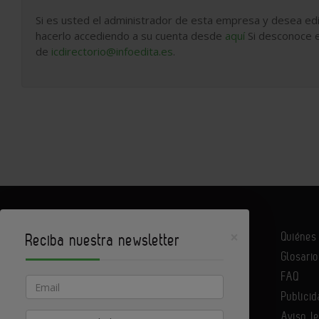
Si es usted el administrador de esta empresa y desea edi
hacerlo accediendo a su cuenta desde
aquí
Si desconoce e
de
icdirectorio@infoedita.es
.
×
Quiéne
Reciba nuestra newsletter
Glosario
Infoconstrucción es un portal de Infoedita
FAQ
Email
Publicid
Aviso l
Actividad