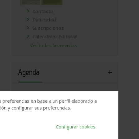
Contacto
Publicidad
Suscripciones
Calendario Editorial
Ver todas las revistas
Agenda
WEBINAR 2026: ¿Grietas en los muros?
s preferencias en base a un perfil elaborado a
17 de septiembre, 2026
/
ONLINE
ón y configurar sus preferencias.
Valladolid, 2026. Jornada Arquitectura y
Construcción
Configurar cookies
22 de septiembre, 2026
/
Valladolid