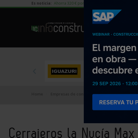
Es noticia:
Ahorra 320 € por vivienda en edificación residen
Home
Empresas de construcción
Cerrajeros la N
Cerrajeros la Nucía Max