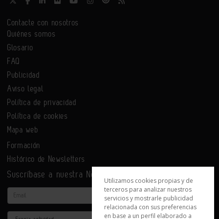
Contacte con nosotros
Quiénes somos
Glosario
FAQ
Publicidad
Aviso legal
Política de privacidad
Política de cookies
Mapa web
Formación
Histórico de Newsletters
Suscríbase a nuestra Newsletter
Utilizamos cookies propias y de
terceros para analizar nuestros
Email
servicios y mostrarle publicidad
relacionada con sus preferencias
en base a un perfil elaborado a
Actividad