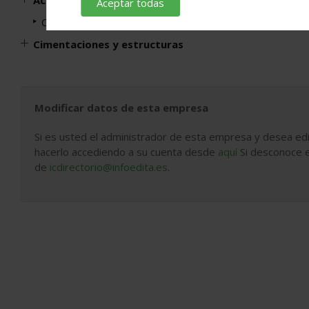
Actuaciones previas a la construcción
Aceptar todas
Consolidaciones de Suelos
Cimentaciones y estructuras
Modificar datos de esta empresa
Si es usted el administrador de esta empresa y desea edi
hacerlo accediendo a su cuenta desde
aquí
Si desconoce e
de
icdirectorio@infoedita.es
.