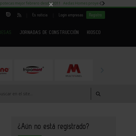
×
potecas mejor febrero desde 2011
Aedas Homes proyecto Fiora
Capitales m
|
|
Es noticia
Login empresas
Registro
RESAS
JORNADAS DE CONSTRUCCIÓN
KIOSCO
¿Aún no está registrado?