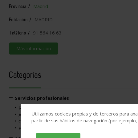
Madrid
Provincia /
MADRID
Población /
91 564 16 63
Teléfono /
Más información
Categorías
Servicios profesionales
Reformas
Utilizamos cookies propias y de terceros para anal
Arquitectos y estudios técnicos de arquitectura
partir de sus hábitos de navegación (por ejemplo,
Construcción de viviendas e ingeniería civil
Proyectistas-Diseñadores