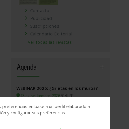
Contacto
Publicidad
Suscripciones
Calendario Editorial
Ver todas las revistas
Agenda
WEBINAR 2026: ¿Grietas en los muros?
17 de septiembre, 2026
/
ONLINE
s preferencias en base a un perfil elaborado a
Valladolid, 2026. Jornada Arquitectura y
ón y configurar sus preferencias.
Construcción
22 de septiembre, 2026
/
Valladolid