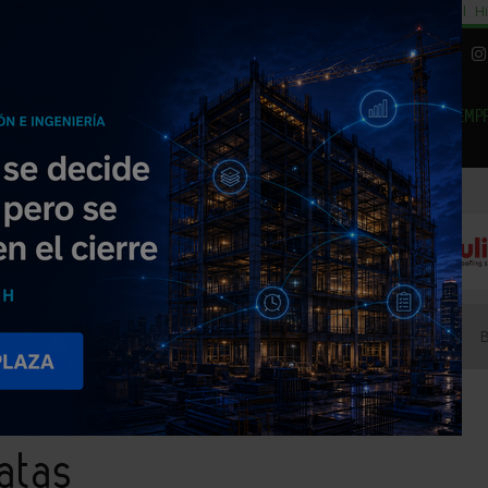
cial
Subida del 8,5% consumo cemento
29% cambiar al alquiler temporal
Hi
|
Piedra Natural
EMP
NOTICIAS
PRODUCTOS
AGENDA
ARTÍCULOS
EMPRESAS PREMIUM
s y Contratas
atas