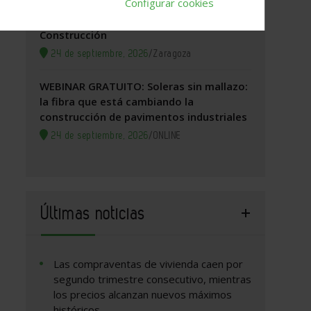
Configurar cookies
Zaragoza, 2026. Jornada Arquitectura y
Construcción
24 de septiembre, 2026
/
Zaragoza
WEBINAR GRATUITO: Soleras sin mallazo:
la fibra que está cambiando la
construcción de pavimentos industriales
24 de septiembre, 2026
/
ONLINE
Últimas noticias
Las compraventas de vivienda caen por
segundo trimestre consecutivo, mientras
los precios alcanzan nuevos máximos
históricos