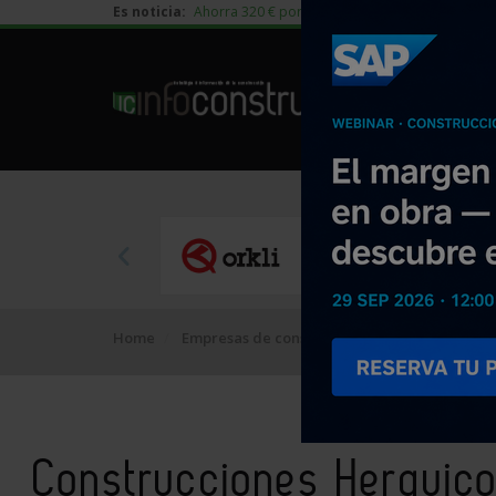
Es noticia:
Ahorra 320 € por vivienda en edificación residen
Home
Empresas de construcción
Construcciones
Construcciones Herguic