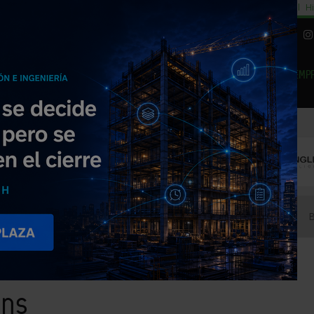
cial
Subida del 8,5% consumo cemento
29% cambiar al alquiler temporal
Hi
|
Piedra Natural
EMP
NOTICIAS
PRODUCTOS
AGENDA
ARTÍCULOS
EMPRESAS PREMIUM
 Herguicons
ons