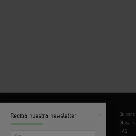
×
Quiéne
Reciba nuestra newsletter
Glosario
Infoconstrucción es un portal de Infoedita
FAQ
Email