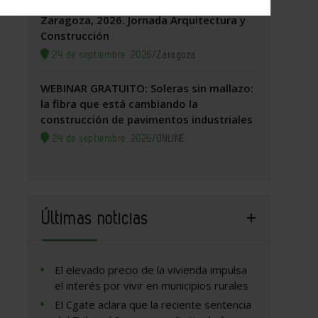
Zaragoza, 2026. Jornada Arquitectura y
Construcción
24 de septiembre, 2026
/
Zaragoza
WEBINAR GRATUITO: Soleras sin mallazo:
la fibra que está cambiando la
construcción de pavimentos industriales
24 de septiembre, 2026
/
ONLINE
Últimas noticias
El elevado precio de la vivienda impulsa
el interés por vivir en municipios rurales
El Cgate aclara que la reciente sentencia