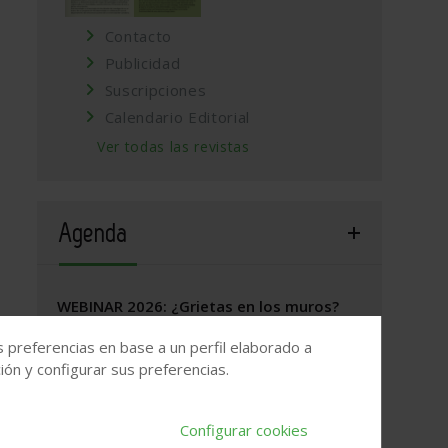
Contacto
Publicidad
Suscripciones
Calendario Editorial
Ver todas las revistas
Agenda
WEBINAR 2026: ¿Grietas en los muros?
17 de septiembre, 2026
/
ONLINE
s preferencias en base a un perfil elaborado a
ón y configurar sus preferencias.
Valladolid, 2026. Jornada Arquitectura y
Construcción
Configurar cookies
22 de septiembre, 2026
/
Valladolid