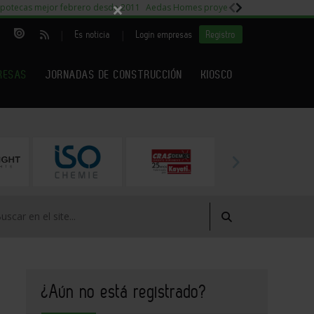
×
potecas mejor febrero desde 2011
Aedas Homes proyecto Fiora
Capitales m
|
|
Es noticia
Login empresas
Registro
RESAS
JORNADAS DE CONSTRUCCIÓN
KIOSCO
¿Aún no está registrado?