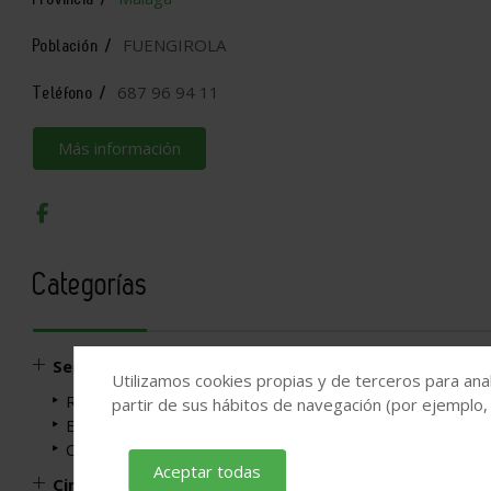
FUENGIROLA
Población /
687 96 94 11
Teléfono /
Más información
Categorías
Servicios profesionales
Utilizamos cookies propias y de terceros para anal
Reformas
partir de sus hábitos de navegación (por ejemplo,
Encofradores
Construcción de viviendas e ingeniería civil
Aceptar todas
Cimentaciones y estructuras