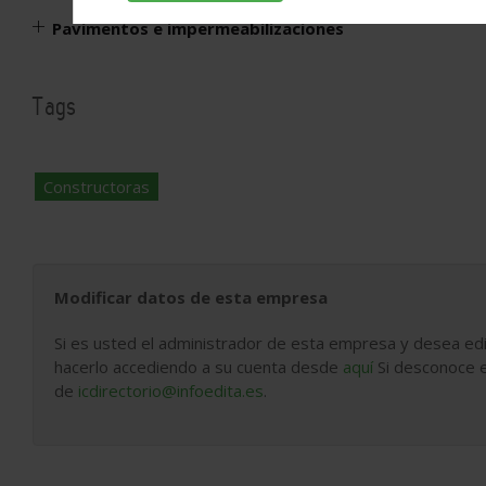
Pavimentos e impermeabilizaciones
Tags
Constructoras
Modificar datos de esta empresa
Si es usted el administrador de esta empresa y desea edi
hacerlo accediendo a su cuenta desde
aquí
Si desconoce e
de
icdirectorio@infoedita.es
.