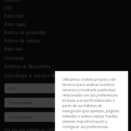
FAQ
Publicidad
Aviso legal
Política de privacidad
Política de cookies
Mapa web
Formación
Histórico de Newsletters
Suscríbase a nuestra Newsletter
Utilizamos cookies propias y de
terceros para analizar nuestros
Email
servicios y mostrarle publicidad
relacionada con sus preferencias
en base a un perfil elaborado a
Actividad
partir de sus hábitos de
navegación (por ejemplo, páginas
Provincia
visitadas o videos vistos). Puedes
obtener más información y
configurar sus preferencias.
Este sitio está protegido por reCAPTCHA y se aplican la
Política de privacidad
y