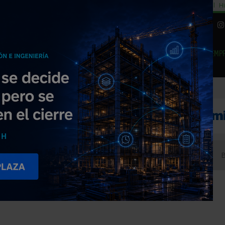
cial
Subida del 8,5% consumo cemento
29% cambiar al alquiler temporal
Hi
|
Piedra Natural
EMP
NOTICIAS
PRODUCTOS
AGENDA
ARTÍCULOS
EMPRESAS PREMIUM
faccion