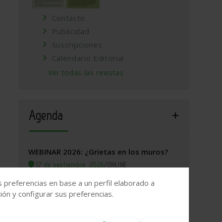
Contacto
Publicidad
Suscripciones
Calendario Editorial
Ver todas las revistas
Agenda
WEBINAR 2026: ¿Grietas en los muros?
17 de septiembre, 2026
/
ONLINE
s preferencias en base a un perfil elaborado a
Valladolid, 2026. Jornada Arquitectura y
ón y configurar sus preferencias.
Construcción
22 de septiembre, 2026
/
Valladolid