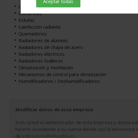
Aceptar todas
Calefacción y A.C.S.
Chimeneas
Estufas
Calefacción radiante
Quemadores
Radiadores de aluminio
Radiadores de chapa de acero
Radiadores eléctricos
Radiadores toalleros
Climatización y Ventilación
Mecanismos de control para climatización
Humidificadores / Deshumidificadores
Modificar datos de esta empresa
Si es usted el administrador de esta empresa y desea edi
hacerlo accediendo a su cuenta desde
aquí
Si desconoce e
de
icdirectorio@infoedita.es
.