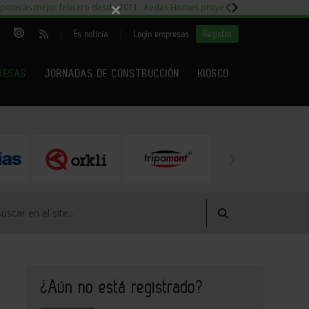
×
potecas mejor febrero desde 2011
Aedas Homes proyecto Fiora
Capitales m
|
|
Es noticia
Login empresas
Registro
RESAS
JORNADAS DE CONSTRUCCIÓN
KIOSCO
¿Aún no está registrado?