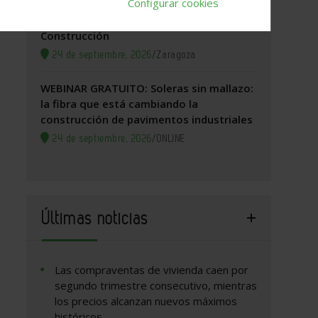
Configurar cookies
Zaragoza, 2026. Jornada Arquitectura y
Construcción
24 de septiembre, 2026
/
Zaragoza
WEBINAR GRATUITO: Soleras sin mallazo:
la fibra que está cambiando la
construcción de pavimentos industriales
24 de septiembre, 2026
/
ONLINE
Últimas noticias
Las compraventas de vivienda caen por
segundo trimestre consecutivo, mientras
los precios alcanzan nuevos máximos
históricos