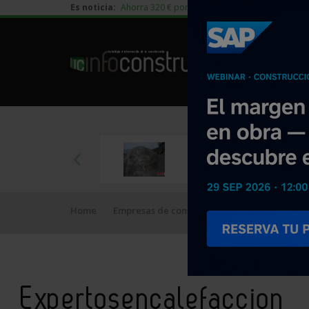
Es noticia:
Ahorra 320 € por vivienda en edificación residen
Home
Empresas de construcción
Expertosencale
Expertosencalefaccion