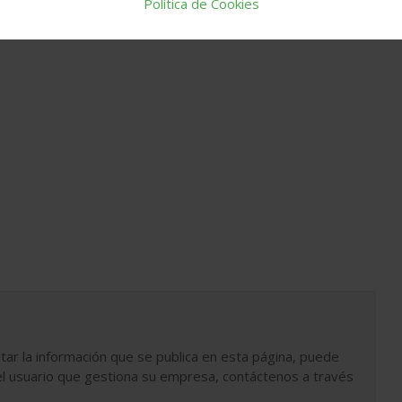
Política de Cookies
tar la información que se publica en esta página, puede
l usuario que gestiona su empresa, contáctenos a través