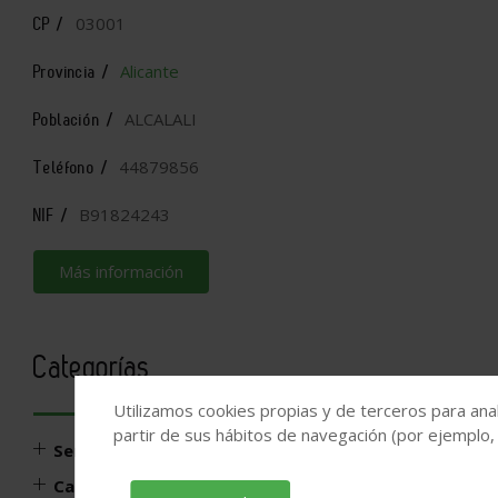
03001
CP /
Alicante
Provincia /
ALCALALI
Población /
44879856
Teléfono /
B91824243
NIF /
Más información
Categorías
Utilizamos cookies propias y de terceros para anal
partir de sus hábitos de navegación (por ejemplo,
Servicios profesionales
Calefacción, ACS, climatización, ventilación