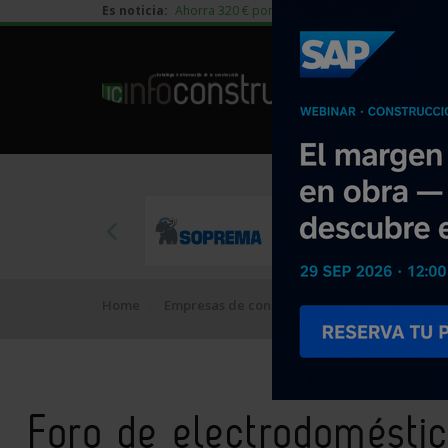
Es noticia:
Ahorra 320 € por vivienda en edificación residen
Home
Empresas de construcción
Foro de electr
Foro de electrodomésti