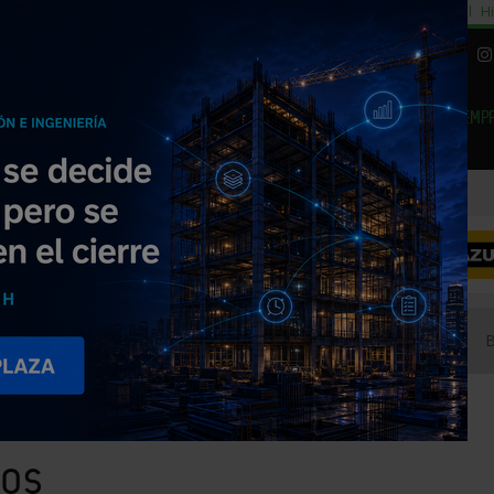
cial
Subida del 8,5% consumo cemento
29% cambiar al alquiler temporal
Hi
|
Piedra Natural
EMP
NOTICIAS
PRODUCTOS
AGENDA
ARTÍCULOS
EMPRESAS PREMIUM
odomésticos
cos