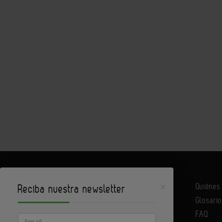
×
Quiéne
Reciba nuestra newsletter
Glosario
Infoconstrucción es un portal de Infoedita
FAQ
Email