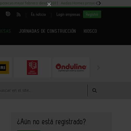
×
potecas mejor febrero desde 2011
Aedas Homes proyecto Fiora
Capitales m
|
|
Es noticia
Login empresas
Registro
RESAS
JORNADAS DE CONSTRUCCIÓN
KIOSCO
¿Aún no está registrado?