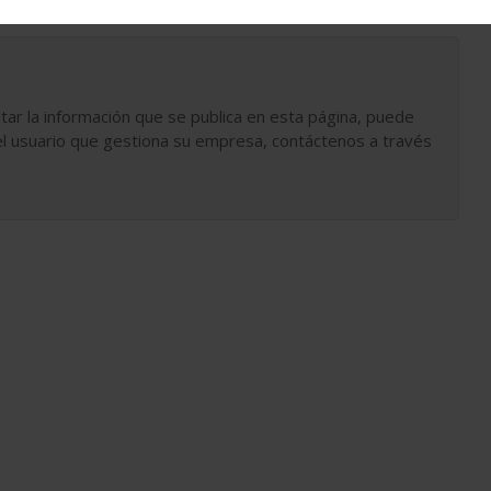
tar la información que se publica en esta página, puede
l usuario que gestiona su empresa, contáctenos a través