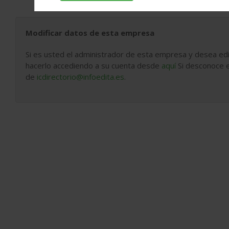
Modificar datos de esta empresa
Si es usted el administrador de esta empresa y desea edi
hacerlo accediendo a su cuenta desde
aquí
Si desconoce e
de
icdirectorio@infoedita.es
.