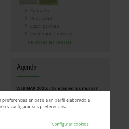
Contacto
Publicidad
Suscripciones
Calendario Editorial
Ver todas las revistas
Agenda
WEBINAR 2026: ¿Grietas en los muros?
17 de septiembre, 2026
/
ONLINE
s preferencias en base a un perfil elaborado a
ón y configurar sus preferencias.
Valladolid, 2026. Jornada Arquitectura y
Construcción
Configurar cookies
22 de septiembre, 2026
/
Valladolid