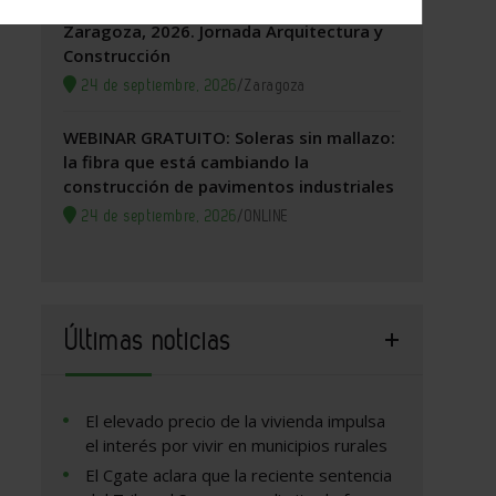
Zaragoza, 2026. Jornada Arquitectura y
Construcción
24 de septiembre, 2026
/
Zaragoza
WEBINAR GRATUITO: Soleras sin mallazo:
la fibra que está cambiando la
construcción de pavimentos industriales
24 de septiembre, 2026
/
ONLINE
Últimas noticias
El elevado precio de la vivienda impulsa
el interés por vivir en municipios rurales
El Cgate aclara que la reciente sentencia