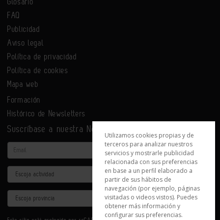
Glosario
FAQ
Publicidad
Aviso legal
Política de privacidad
Política de cookies
Mapa web
Formación
Histórico de Newsletters
Suscríbase a nuestra Newsletter
Utilizamos cookies propias y de
terceros para analizar nuestros
Email
servicios y mostrarle publicidad
relacionada con sus preferencias
en base a un perfil elaborado a
Actividad
partir de sus hábitos de
navegación (por ejemplo, páginas
Provincia
visitadas o videos vistos). Puedes
obtener más información y
configurar sus preferencias.
Este sitio está protegido por reCAPTCHA y se aplican la
Política de privacidad
y