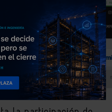
cial
Subida del 8,5% consumo cemento
29% cambiar al alquiler temporal
Hi
|
Piedra Natural
EMP
NOTICIAS
PRODUCTOS
AGENDA
ARTÍCULOS
EMPRESAS PREMIUM
ns en BSH Bosch und Siemens Hausgeräte GmbH
a la participación de