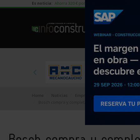
Es noticia:
Ahorra 320 € por vivienda en edificación residen
Home
Noticias
Empresa
Bosch compra y completa la participación de Sieme
Bosch compra y complet