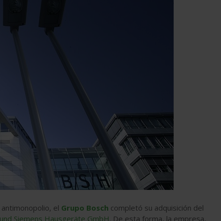
 antimonopolio, el
Grupo Bosch
completó su adquisición del
 und Siemens Hausgeräte GmbH
. De esta forma, la empresa,