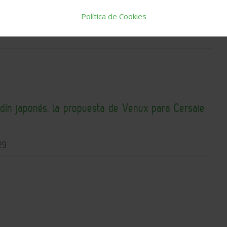
Política de Cookies
rdín japonés, la propuesta de Venux para Cersaie
29