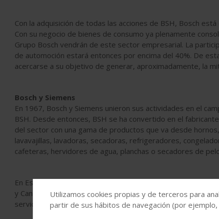
Con la adquisición de todas las acciones de BSH, Bosch está
Con su negocio de bienes de consumo ya plenamente consoli
Grupo Bosch vendrán de este sector empresarial. La participa
de automoción estará entonces por encima del 40%. De est
acercarse a su objetivo de generar, aproximadamente, la mi
Bosch y Siemens
En 1967, Bosch y Siemens unieron sus actividades en el cam
BSH. Desde entonces, BSH se ha convertido en el fabricante
del sector con una gama de productos que va desde hornos,
lavavajillas, lavadoras, secadoras, refrigeradores, congela
cafeteras, hervidores de agua, planchas o secadores de pelo
En España, BSH cuenta actualmente con siete fábricas distr
y Cantabria. Además, dispone de dos centros operativos en 
Utilizamos cookies propias y de terceros para anal
servicios de atención al cliente, también en Zaragoza. BSH 
partir de sus hábitos de navegación (por ejemplo,