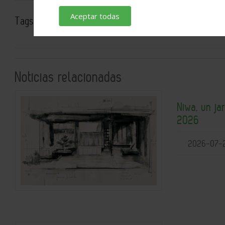
Aceptar todas
Tags:
Edificios
Electrodomésticos
Bosch
Noticias relacionadas
Niwa, un ja
2026
2026-07-