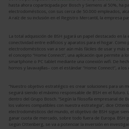
hasta ahora coparticipada por Bosch y Siemens al 50%, ha pasa
electrodomésticos, con sus cerca de 50.000 empleados, alc
A raíz de su inclusión en el Registro Mercantil, la empres
La total adquisición de BSH jugará un papel destacado en la 
conectividad entre edificios y aparatos para el hogar. Como
electrodomésticos van a ser aún más fáciles de usar y más ef
el concepto “Home Connect”, una aplicación que permite a lo
smartphone o PC tablet mediante una conexión wifi. De hec
hornos y lavavajillas– con el estándar “Home Connect”, a los
“Nuestro objetivo estratégico es crear soluciones para un
seguirá siendo el máximo responsable de BSH en el futuro.
dentro del Grupo Bosch. “Según la filosofía empresarial de 
los valores compatibles con nuestra estrategia”, dice Otten
electrodomésticos del mundo, el objetivo de BSH sigue sien
ganar cuota de mercado, sobre todo fuera de Europa. BSH pr
según Ottenberg, se va a potenciar la inversión en investiga