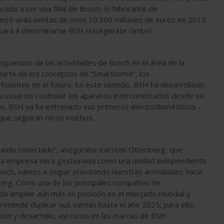
do a ser una filial de Bosch. El fabricante de
anzó unas ventas de unos 10.500 millones de euros en 2013.
a pasará a denominarse BSH Hausgeräte GmbH.
expansión de las actividades de Bosch en el área de la
 parte de los conceptos de “Smarthome”, los
icientes en el futuro. En este sentido, BSH ha desarrollado
s usuarios controlar los aparatos interconectados desde su
ho, BSH ya ha estrenado sus primeros electrodomésticos –
 que seguirán otros muchos.
 mundo conectado”, aseguraba Karsten Ottenberg, que
 La empresa será gestionada como una unidad independiente
Bosch, vamos a seguir orientando nuestras actividades hacia
berg. Como una de las principales compañías de
do ampliar aún más su posición en el mercado mundial y
etende duplicar sus ventas hasta el año 2025; para ello,
ción y desarrollo, así como en las marcas de BSH.