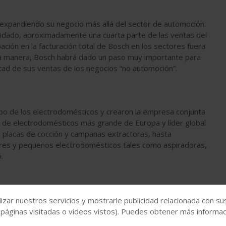
 expandiendo su negocio más allá del sector de automoción.
dado, aproximadamente una cuarta parte de las ventas del
ción en la facturación total de Bosch en los sectores fuera
a manera, Bosch habrá dado un paso muy importante para
tad de sus ventas de los negocios “no automoción”.
po de los electrodomésticos y crearon la empresa conjunta
 de electrodomésticos más grande de Europa y líder global
 placas de cocción y campanas extractoras, hasta
dores y pequeños electrodomésticos tales como aspiradoras,
.
ibuidas entre las comunidades de Aragón, Navarra, País Vasco
Zaragoza y Huarte (Navarra) y sus centros logísticos y de
izar nuestros servicios y mostrarle publicidad relacionada con su
emplea en España en torno a 3.900 personas.
 páginas visitadas o videos vistos). Puedes obtener más informaci