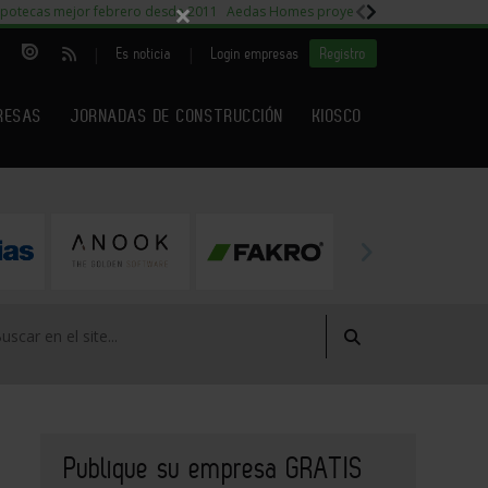
×
potecas mejor febrero desde 2011
Aedas Homes proyecto Fiora
Capitales m
|
|
Es noticia
Login empresas
Registro
RESAS
JORNADAS DE CONSTRUCCIÓN
KIOSCO
Publique su empresa GRATIS