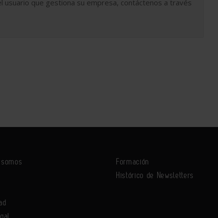
l usuario que gestiona su empresa, contáctenos a través
s somos
Formación
Histórico de Newsletters
ad
egal