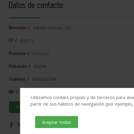
Datos de contacto
Ramón Areces, 20
Dirección /
33211
CP /
Asturias
Provincia /
GIJON
Población /
985383596
Teléfono /
B33791732
NIF /
Utilizamos cookies propias y de terceros para anal
partir de sus hábitos de navegación (por ejemplo,
Más información
Aceptar todas