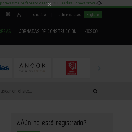
×
potecas mejor febrero desde 2011
Aedas Homes proyecto Fiora
Capitales m
|
|
Es noticia
Login empresas
Registro
RESAS
JORNADAS DE CONSTRUCCIÓN
KIOSCO
¿Aún no está registrado?