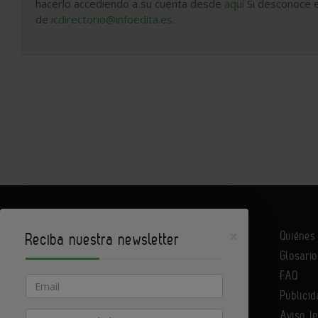
hacerlo accediendo a su cuenta desde
aquí
Si desconoce e
de
icdirectorio@infoedita.es
.
×
Quiéne
Reciba nuestra newsletter
Glosario
Infoconstrucción es un portal de Infoedita
FAQ
Email
Publicid
Aviso l
Actividad