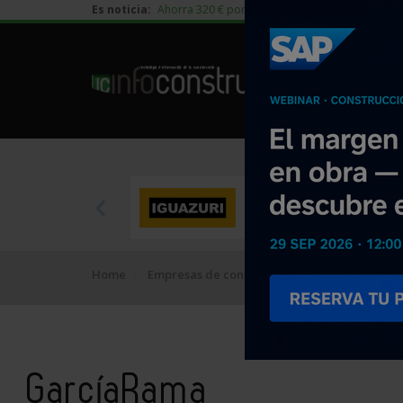
Es noticia:
Ahorra 320 € por vivienda en edificación residen
Home
Empresas de construcción
GarcíaRama
GarcíaRama