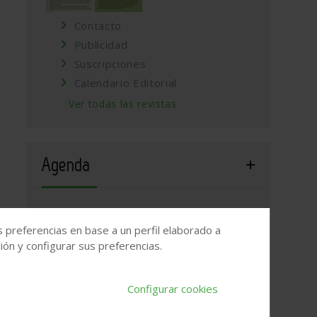
Contacto
Publicidad
Suscripciones
Calendario Editorial
0,+33211+Gijón,+Asturias/@43.5214608,-5.6733087,821m/dat
Ver todas las revistas
Agenda
WEBINAR 2026: ¿Grietas en los muros?
s preferencias en base a un perfil elaborado a
17 de septiembre, 2026
/
ONLINE
ón y configurar sus preferencias.
Valladolid, 2026. Jornada Arquitectura y
Construcción
Configurar cookies
22 de septiembre, 2026
/
Valladolid