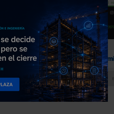
cial
Subida del 8,5% consumo cemento
29% cambiar al alquiler temporal
Hi
|
Piedra Natural
EMP
NOTICIAS
PRODUCTOS
AGENDA
ARTÍCULOS
EMPRESAS PREMIUM