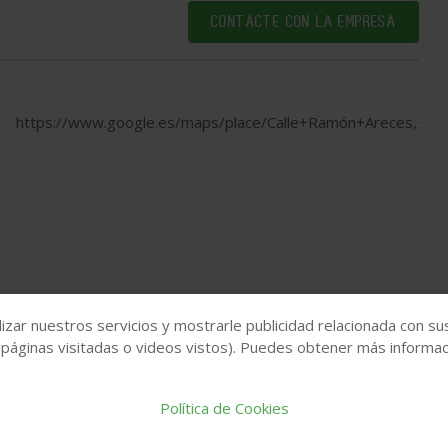
CONTACTE CON LA EMPRESA
https://www.google.es/maps/place/Calle+Ramón+Areces,+2
izar nuestros servicios y mostrarle publicidad relacionada con su
 páginas visitadas o videos vistos). Puedes obtener más informaci
Política de Cookies