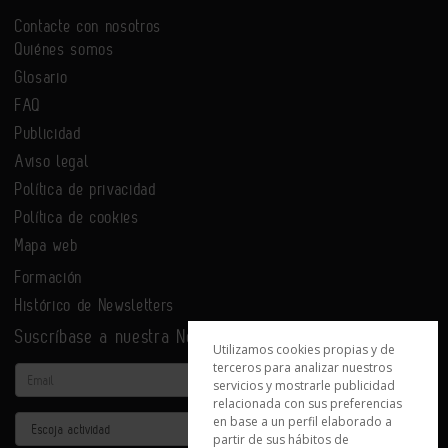
Contacte con nosotros
Quiénes somos
Glosario
FAQ
Publicidad
Aviso legal
Política de privacidad
Política de cookies
Mapa web
Formación
Histórico de Newsletters
Suscríbase a nuestra Newsletter
Utilizamos cookies propias y de
terceros para analizar nuestros
Email
servicios y mostrarle publicidad
relacionada con sus preferencias
en base a un perfil elaborado a
Actividad
partir de sus hábitos de