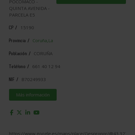
POCOMACO -
QUINTA AVENIDA -
PARCELA E5
15190
CP /
Coruña,La
Provincia /
CORUÑA
Población /
661 40 12 94
Teléfono /
B70249933
NIF /
Más información
https://www.google.es/maps/place/Gespronor/@43.32774