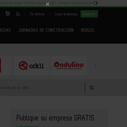
×
potecas mejor febrero desde 2011
Aedas Homes proyecto Fiora
Capitales m
|
|
Es noticia
Login empresas
Registro
RESAS
JORNADAS DE CONSTRUCCIÓN
KIOSCO
Publique su empresa GRATIS