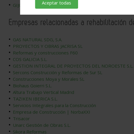
Aceptar todas
GIJÓN. Productos y sistemas para la arquitectura actual
Empresas relacionadas a rehabilitación d
GAS NATURAL SDG, S.A.
PROYECTOS Y OBRAS JACRISA SL
Reformas y construcciones F60
COS GALICIA S.L.
GESTION INTEGRAL DE PROYECTOS DEL NOROESTE S.L.
Sercons Construcción y Reformas de Sur SL
Construcciones Moya y Morales SL
Biohaus Goierri S.L.
Altura Trabajo Vertical Madrid
TAZIKEN IBERICA S.L.
Servicios Integrales para la Construcción
Empresa de Construcción | NorbaXXI
Trisacor
Unarc Gestión de Obras S.L.
Sikora Reformas