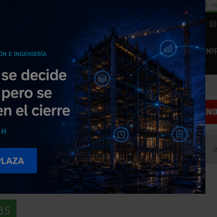
cial
Subida del 8,5% consumo cemento
29% cambiar al alquiler temporal
Hi
|
Piedra Natural
EMP
NOTICIAS
PRODUCTOS
AGENDA
ARTÍCULOS
EMPRESAS PREMIUM
as