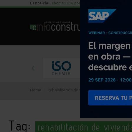
Es noticia:
Ahorra 320 € por vivienda en edificación residen
Home
rehabilitación de viviendas
Tag:
rehabilitación de viviend