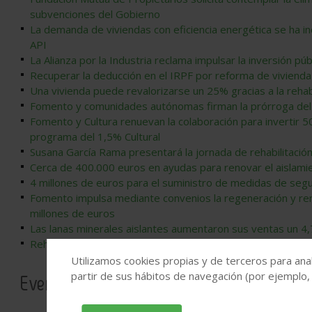
subvenciones del Gobierno
La demanda de viviendas con eficiencia energética se ha i
API
La Alianza por la Industria reclama impulsar la inversión públ
Recuperar la deducción en el IRPF por reforma de viviend
Una vivienda puede revalorizarse un 25% gracias a la rehabil
Fomento y comunidades autónomas firman la prórroga del 
Fomento y Cultura renuevan la colaboración para invertir 5
programa del 1,5% Cultural
Susana García Rama presentará la jornada de rehabilitació
Cerca de 400.000 euros en ayudas para renovar el aislami
4 millones de euros para el suministro de medidas de segur
Fomento impulsa mediante convenios la regeneración y re
millones de euros
Las lanas minerales aislantes aumentaron sus ventas un 
Rehabilitación de viviendas en Gijón por más de dos millon
Utilizamos cookies propias y de terceros para anal
partir de sus hábitos de navegación (por ejemplo,
Eventos relacionados a rehabilitación de 