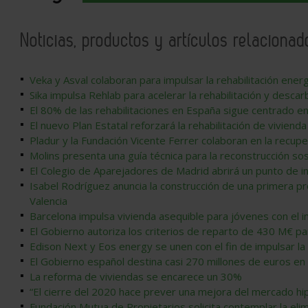
Noticias, productos y artículos relacionad
Veka y Asval colaboran para impulsar la rehabilitación energ
Sika impulsa Rehlab para acelerar la rehabilitación y desca
El 80% de las rehabilitaciones en España sigue centrado 
El nuevo Plan Estatal reforzará la rehabilitación de vivienda
Pladur y la Fundación Vicente Ferrer colaboran en la recu
Molins presenta una guía técnica para la reconstrucción so
El Colegio de Aparejadores de Madrid abrirá un punto de in
Isabel Rodríguez anuncia la construcción de una primera pr
Valencia
Barcelona impulsa vivienda asequible para jóvenes con el
El Gobierno autoriza los criterios de reparto de 430 M€ par
Edison Next y Eos energy se unen con el fin de impulsar la
El Gobierno español destina casi 270 millones de euros en
La reforma de viviendas se encarece un 30%
“El cierre del 2020 hace prever una mejora del mercado hi
Fundación Mutua de Propietarios solicita contemplar la elim