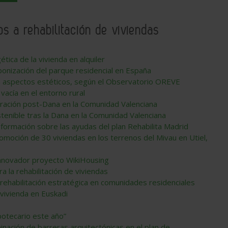
os a rehabilitación de viviendas
ética de la vivienda en alquiler
rbonización del parque residencial en España
en aspectos estéticos, según el Observatorio OREVE
 vacía en el entorno rural
peración post-Dana en la Comunidad Valenciana
stenible tras la Dana en la Comunidad Valenciana
formación sobre las ayudas del plan Rehabilita Madrid
omoción de 30 viviendas en los terrenos del Mivau en Utiel,
 innovador proyecto WikiHousing
a la rehabilitación de viviendas
 rehabilitación estratégica en comunidades residenciales
 vivienda en Euskadi
potecario este año”
inación de barreras arquitectónicas en el plan de