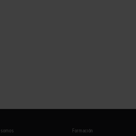
s somos
Formación