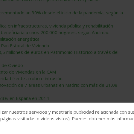
ncrementado un 30% desde el inicio de la pandemia, según la
ica en infraestructuras, vivienda pública y rehabilitación
a beneficiaría a unos 200.000 hogares, según Andimac
itación energética
Pan Estatal de Vivienda
0,5 millones de euros en Patrimonio Histórico a través del
n de Oviedo
ento de viviendas en la CAM
idad frente a robo e intrusión
novación de 7 áreas urbanas en Madrid con más de 21,08
4,73% en España en 2014
es
izar nuestros servicios y mostrarle publicidad relacionada con su
 páginas visitadas o videos vistos). Puedes obtener más informaci
viviendas