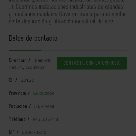
…). Cubrimos instalaciones industriales de grandes
y medianos caudales llave en mano para el sector
de la depuración y filtración industrial de aire.
Datos de contacto
Ibaiondo
Dirección /
CONTACTE CON LA EMPRESA
Ind., 4,, Gipuzkoa
20120
CP /
Guipuzcoa
Provincia /
HERNANI
Población /
943 335718
Teléfono /
B20670840
NIF /