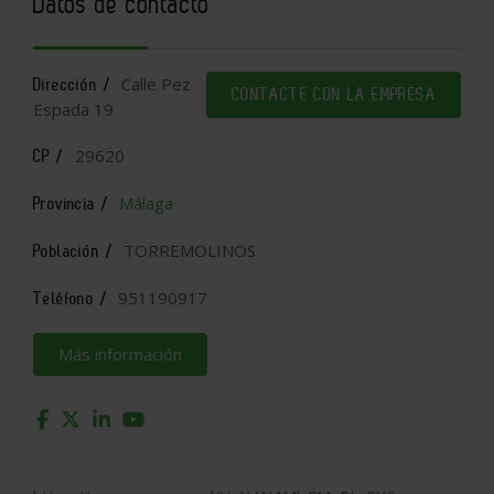
Datos de contacto
Calle Pez
Dirección /
CONTACTE CON LA EMPRESA
Espada 19
29620
CP /
Málaga
Provincia /
TORREMOLINOS
Población /
951190917
Teléfono /
Más información