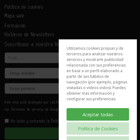
Política de cookies
Mapa web
Formación
Histórico de Newsletters
Suscríbase a nuestra Newsletter
Utilizamos cookies propias y de
terceros para analizar nuestros
Email
servicios y mostrarle publicidad
relacionada con sus preferencias
en base a un perfil elaborado a
Actividad
partir de sus hábitos de
navegación (por ejemplo, páginas
Provincia
visitadas o videos vistos). Puedes
obtener más información y
configurar sus preferencias.
Este sitio está protegido por reCAPTCHA y se aplican la
Política de privacidad
y
los
Términos de servicio
de Google.
Aceptar todas
He leído y entiendo la
Política de Privacidad
Política de Cookies
Enviar