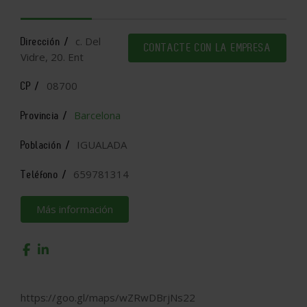
c. Del
Dirección /
CONTACTE CON LA EMPRESA
Vidre, 20. Ent
08700
CP /
Barcelona
Provincia /
IGUALADA
Población /
659781314
Teléfono /
Más información
https://goo.gl/maps/wZRwDBrjNs22