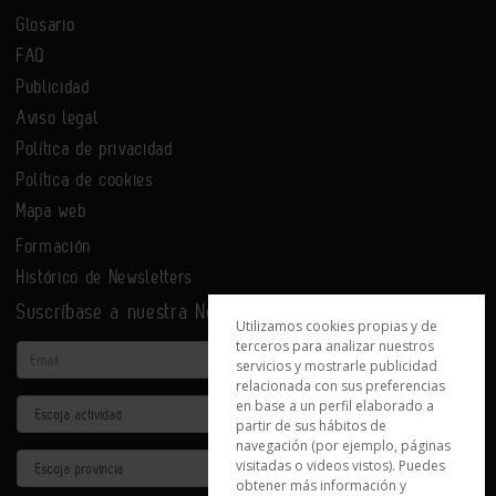
Glosario
FAQ
Publicidad
Aviso legal
Política de privacidad
Política de cookies
Mapa web
Formación
Histórico de Newsletters
Suscríbase a nuestra Newsletter
Utilizamos cookies propias y de
terceros para analizar nuestros
Email
servicios y mostrarle publicidad
relacionada con sus preferencias
en base a un perfil elaborado a
Actividad
partir de sus hábitos de
navegación (por ejemplo, páginas
Provincia
visitadas o videos vistos). Puedes
obtener más información y