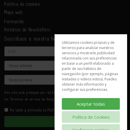
Política de cookies
Mapa web
Formación
Histórico de Newsletters
Suscríbase a nuestra Newsletter
Utilizamos cookies propias y de
terceros para analizar nuestros
Email
servicios y mostrarle publicidad
relacionada con sus preferencias
en base a un perfil elaborado a
Actividad
partir de sus hábitos de
navegación (por ejemplo, páginas
Provincia
visitadas o videos vistos). Puedes
obtener más información y
configurar sus preferencias.
Este sitio está protegido por reCAPTCHA y se aplican la
Política de privacidad
y
los
Términos de servicio
de Google.
Aceptar todas
He leído y entiendo la
Política de Privacidad
Política de Cookies
Enviar