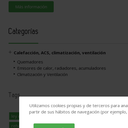
Más información
Categorías
Calefacción, ACS, climatización, ventilación
Quemadores
Emisores de calor, radiadores, acumuladores
Climatización y Ventilación
Tags
Utilizamos cookies propias y de terceros para anal
partir de sus hábitos de navegación (por ejemplo,
ley de rehabilitación
convenio construcción
instituto de
rehabilitación de edificios
rehabilitación edificios madrid