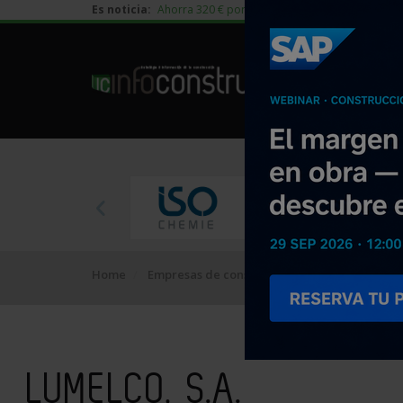
Es noticia:
Ahorra 320 € por vivienda en edificación residen
Home
Empresas de construcción
LUMELCO, S.A.
LUMELCO, S.A.