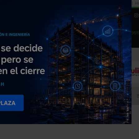
cial
Subida del 8,5% consumo cemento
29% cambiar al alquiler temporal
Hi
|
Piedra Natural
EMP
NOTICIAS
PRODUCTOS
AGENDA
ARTÍCULOS
EMPRESAS PREMIUM