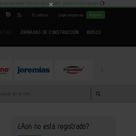
×
potecas mejor febrero desde 2011
Aedas Homes proyecto Fiora
Capitales m
|
|
Es noticia
Login empresas
Registro
RESAS
JORNADAS DE CONSTRUCCIÓN
KIOSCO
¿Aún no está registrado?