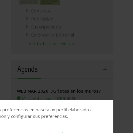
Contacto
Publicidad
Suscripciones
Calendario Editorial
Ver todas las revistas
Agenda
WEBINAR 2026: ¿Grietas en los muros?
17 de septiembre, 2026
/
ONLINE
s preferencias en base a un perfil elaborado a
Valladolid, 2026. Jornada Arquitectura y
ón y configurar sus preferencias.
Construcción
22 de septiembre, 2026
/
Valladolid