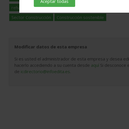
Aceptar todas
rehabilitación de edificios
rehabilitación edificios barcelo
Sector Construcción
Construcción sostenible
Modificar datos de esta empresa
Si es usted el administrador de esta empresa y desea edi
hacerlo accediendo a su cuenta desde
aquí
Si desconoce e
de
icdirectorio@infoedita.es
.