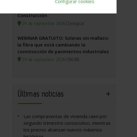
Configurar cookies
Zaragoza, 2026. Jornada Arquitectura y
Construcción
24 de septiembre, 2026
/
Zaragoza
WEBINAR GRATUITO: Soleras sin mallazo:
la fibra que está cambiando la
construcción de pavimentos industriales
24 de septiembre, 2026
/
ONLINE
Últimas noticias
Las compraventas de vivienda caen por
segundo trimestre consecutivo, mientras
los precios alcanzan nuevos máximos
históricos