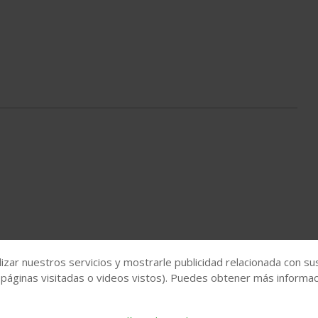
izar nuestros servicios y mostrarle publicidad relacionada con su
 páginas visitadas o videos vistos). Puedes obtener más informaci
 rehabilitación
rehabilitación energética
Rehabilitación de fachadas
empresas de rehabilitación