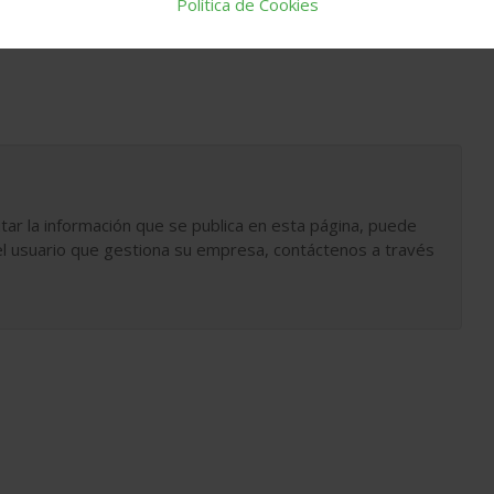
Política de Cookies
na
rehabilitación energética edificios
construcción social
tar la información que se publica en esta página, puede
l usuario que gestiona su empresa, contáctenos a través