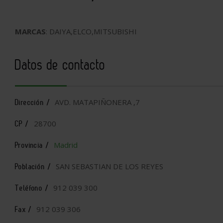
MARCAS
: DAIYA,ELCO,MITSUBISHI
Datos de contacto
AVD. MATAPIÑONERA ,7
Dirección /
28700
CP /
Madrid
Provincia /
SAN SEBASTIAN DE LOS REYES
Población /
912 039 300
Teléfono /
912 039 306
Fax /