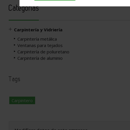
Categorías
Carpintería y Vidriería
Carpintería metálica
Ventanas para tejados
Carpintería de poliuretano
Carpintería de aluminio
Tags
Carpintero