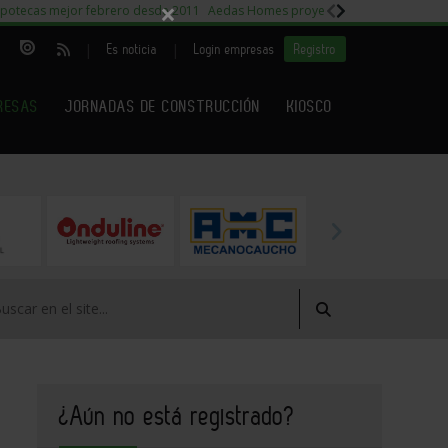
×
potecas mejor febrero desde 2011
Aedas Homes proyecto Fiora
Capitales m
|
|
Es noticia
Login empresas
Registro
RESAS
JORNADAS DE CONSTRUCCIÓN
KIOSCO
¿Aún no está registrado?