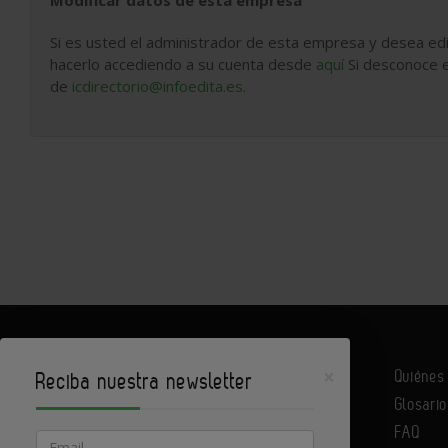
Modificar datos de esta empresa
Si es usted el administrador de esta empresa y desea edi
hacerlo accediendo a su cuenta desde
aquí
Si desconoce e
de
icdirectorio@infoedita.es
.
×
Quiéne
Reciba nuestra newsletter
Glosario
Infoconstrucción es un portal de Infoedita
FAQ
Email