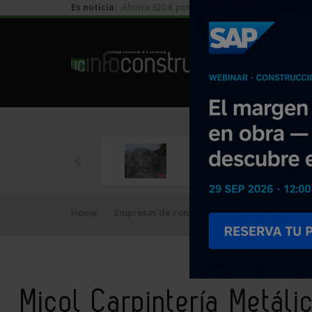
Es noticia:
Ahorra 320 € por vivienda en edificación residen
Home
Empresas de construcción
Micol Carpinter
Micol Carpintería Metáli