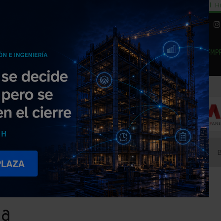
cial
Subida del 8,5% consumo cemento
29% cambiar al alquiler temporal
Hi
|
Piedra Natural
EMP
NOTICIAS
PRODUCTOS
AGENDA
ARTÍCULOS
EMPRESAS PREMIUM
ía Metálica
ca