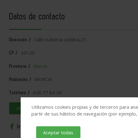
Datos de contacto
Calle Isabel la católica,21,
Dirección /
30120
CP /
Murcia
Provincia /
MURCIA
Población /
628 77 84 28
Teléfono /
Utilizamos cookies propias y de terceros para anal
Más información
partir de sus hábitos de navegación (por ejemplo,
Aceptar todas