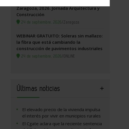
Zaragoza, 2026. Jornada Arquitectura y
Construcción
24 de septiembre, 2026
/
Zaragoza
WEBINAR GRATUITO: Soleras sin mallazo:
la fibra que está cambiando la
construcción de pavimentos industriales
24 de septiembre, 2026
/
ONLINE
Últimas noticias
El elevado precio de la vivienda impulsa
el interés por vivir en municipios rurales
El Cgate aclara que la reciente sentencia