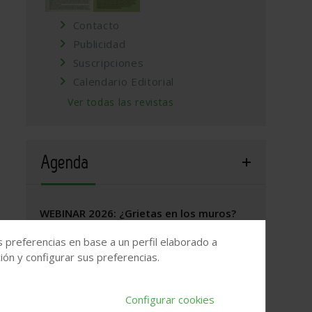
Contacto
Publicidad
Suscripciones
Calendario Editorial
Ver todas las revistas
Agenda
WEBINAR 2026: ¿Grietas en los muros?
17 de septiembre, 2026
/
ONLINE
s preferencias en base a un perfil elaborado a
ón y configurar sus preferencias.
Valladolid, 2026. Jornada Arquitectura y
Construcción
Configurar cookies
22 de septiembre, 2026
/
Valladolid