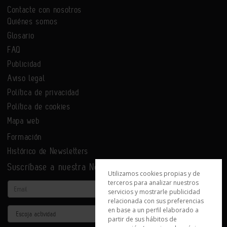
Contacte con nosotros
Quiénes somos
Glosario
FAQ
Publicidad
Aviso legal
Política de privacidad
Política de cookies
Mapa web
Formación
Histórico de Newsletters
Suscríbase a nuestra Newsletter
Utilizamos cookies propias y de
terceros para analizar nuestros
Email
servicios y mostrarle publicidad
relacionada con sus preferencias
en base a un perfil elaborado a
Actividad
partir de sus hábitos de