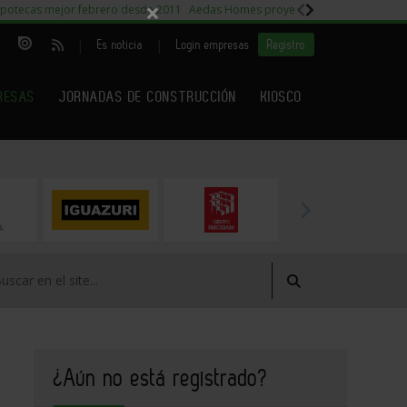
×
potecas mejor febrero desde 2011
Aedas Homes proyecto Fiora
Capitales m
|
|
Es noticia
Login empresas
Registro
RESAS
JORNADAS DE CONSTRUCCIÓN
KIOSCO
¿Aún no está registrado?