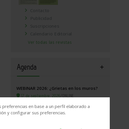
Contacto
Publicidad
Suscripciones
Calendario Editorial
Ver todas las revistas
Agenda
WEBINAR 2026: ¿Grietas en los muros?
17 de septiembre, 2026
/
ONLINE
s preferencias en base a un perfil elaborado a
Valladolid, 2026. Jornada Arquitectura y
ón y configurar sus preferencias.
Construcción
22 de septiembre, 2026
/
Valladolid