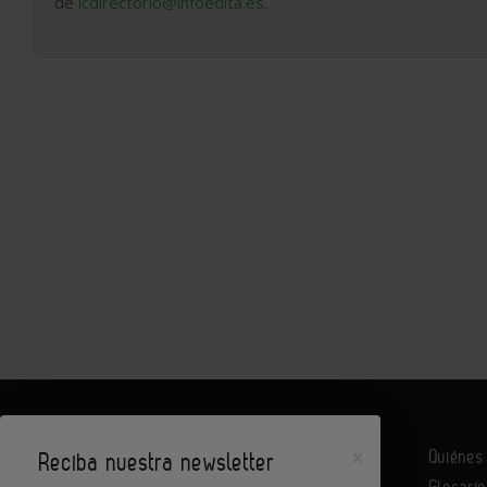
de
icdirectorio@infoedita.es
.
×
Quiéne
Reciba nuestra newsletter