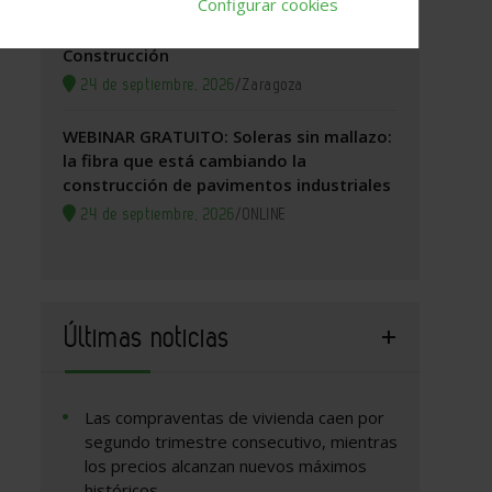
Configurar cookies
Zaragoza, 2026. Jornada Arquitectura y
Construcción
24 de septiembre, 2026
/
Zaragoza
WEBINAR GRATUITO: Soleras sin mallazo:
la fibra que está cambiando la
construcción de pavimentos industriales
24 de septiembre, 2026
/
ONLINE
Últimas noticias
Las compraventas de vivienda caen por
segundo trimestre consecutivo, mientras
los precios alcanzan nuevos máximos
históricos