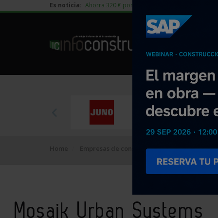
Es noticia:
Ahorra 320 € por vivienda en edificación residen
Home
Empresas de construcción
Mosaik Urban 
Mosaik Urban Systems