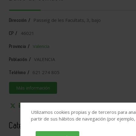
Passeig de les Facultats, 3, bajo
Dirección /
46021
CP /
Valencia
Provincia /
VALENCIA
Población /
621 274 805
Teléfono /
Más información
Utilizamos cookies propias y de terceros para anal
partir de sus hábitos de navegación (por ejemplo,
Categorías