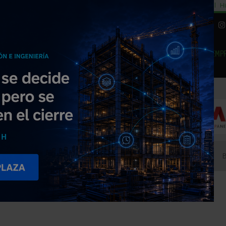
cial
Subida del 8,5% consumo cemento
29% cambiar al alquiler temporal
Hi
|
Piedra Natural
EMP
NOTICIAS
PRODUCTOS
AGENDA
ARTÍCULOS
EMPRESAS PREMIUM
Systems