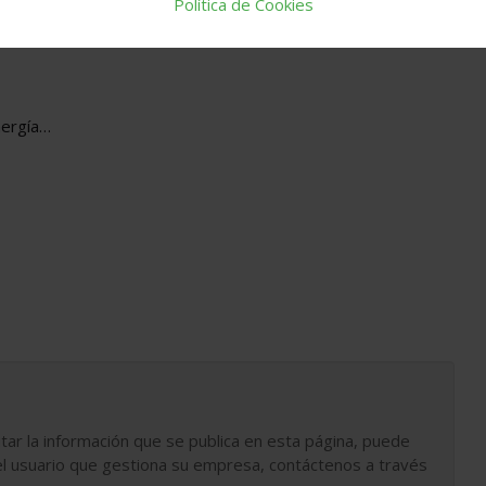
Política de Cookies
nergía…
tar la información que se publica en esta página, puede
l usuario que gestiona su empresa, contáctenos a través