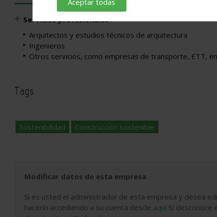
Aceptar todas
Servicios profesionales
Arquitectos y estudios técnicos de arquitectura
Ingenieros
Otros servicios, como empresas de transporte, ETT, e
Tags
Sostenibilidad
Construcción sostenible
Modificar datos de esta empresa
Si es usted el administrador de esta empresa y desea edi
hacerlo accediendo a su cuenta desde
aquí
Si desconoce e