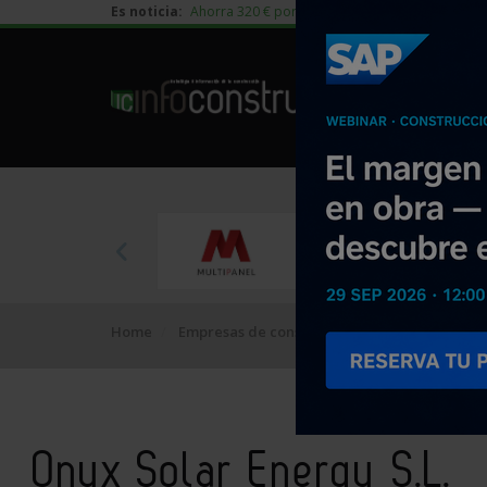
Es noticia:
Ahorra 320 € por vivienda en edificación residen
Home
Empresas de construcción
Onyx Solar Ener
Onyx Solar Energy S.L.