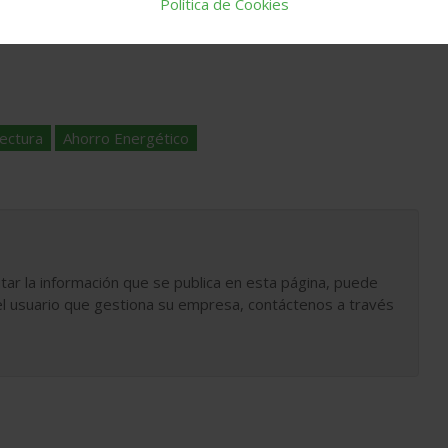
Política de Cookies
tectura
Ahorro Energético
tar la información que se publica en esta página, puede
l usuario que gestiona su empresa, contáctenos a través