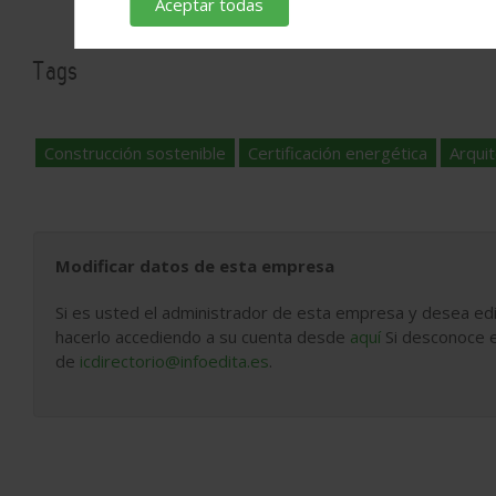
Aceptar todas
Tags
Construcción sostenible
Certificación energética
Arqui
Modificar datos de esta empresa
Si es usted el administrador de esta empresa y desea edi
hacerlo accediendo a su cuenta desde
aquí
Si desconoce e
de
icdirectorio@infoedita.es
.