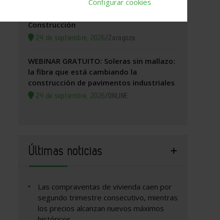
Configurar cookies
Zaragoza, 2026. Jornada Arquitectura y
Construcción
24 de septiembre, 2026
/
Zaragoza
WEBINAR GRATUITO: Soleras sin mallazo:
la fibra que está cambiando la
construcción de pavimentos industriales
24 de septiembre, 2026
/
ONLINE
Últimas noticias
Las compraventas de vivienda caen por
segundo trimestre consecutivo, mientras
los precios alcanzan nuevos máximos
históricos