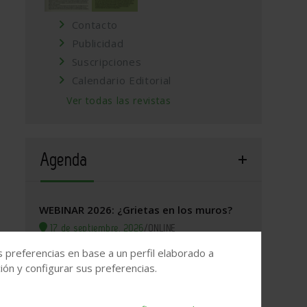
Contacto
Publicidad
Suscripciones
Calendario Editorial
Ver todas las revistas
Agenda
WEBINAR 2026: ¿Grietas en los muros?
17 de septiembre, 2026
/
ONLINE
s preferencias en base a un perfil elaborado a
Valladolid, 2026. Jornada Arquitectura y
ón y configurar sus preferencias.
Construcción
22 de septiembre, 2026
/
Valladolid