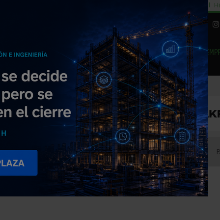
cial
Subida del 8,5% consumo cemento
29% cambiar al alquiler temporal
Hi
|
Piedra Natural
EMP
NOTICIAS
PRODUCTOS
AGENDA
ARTÍCULOS
EMPRESAS PREMIUM
gy S.L.