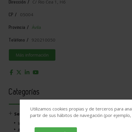
C/ Rio Cea 1, H6
Dirección /
05004
CP /
Ávila
Provincia /
920210050
Teléfono /
Más información
Categorías
Utilizamos cookies propias y de terceros para anal
Servicios profesionales
partir de sus hábitos de navegación (por ejemplo,
Ingenieros
Arquitectos y estudios técnicos de arquitectura