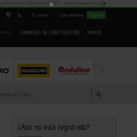
×
potecas mejor febrero desde 2011
Aedas Homes proyecto Fiora
Capitales m
|
|
Es noticia
Login empresas
Registro
RESAS
JORNADAS DE CONSTRUCCIÓN
KIOSCO
¿Aún no está registrado?