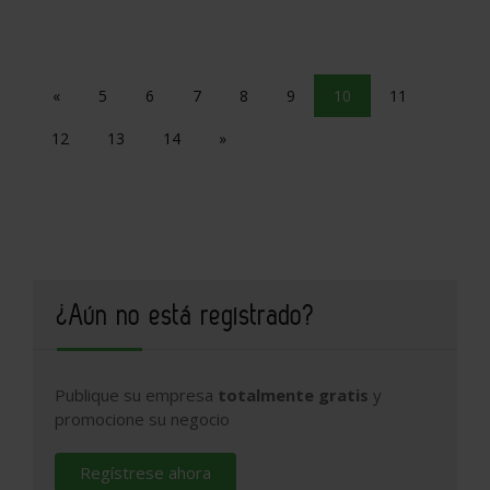
«
5
6
7
8
9
10
11
12
13
14
»
¿Aún no está registrado?
Publique su empresa
totalmente gratis
y
promocione su negocio
Regístrese ahora