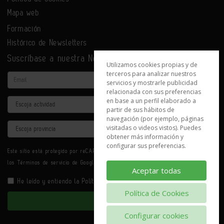
Mapa web
Formación
Histórico de Newsletters
Suscríbase a nuestra Newsletter
Utilizamos cookies propias y de
terceros para analizar nuestros
Email
servicios y mostrarle publicidad
relacionada con sus preferencias
en base a un perfil elaborado a
Actividad
partir de sus hábitos de
navegación (por ejemplo, páginas
Provincia
visitadas o videos vistos). Puedes
obtener más información y
configurar sus preferencias.
Este sitio está protegido por reCAPTCHA y se aplican la
Política de privacidad
y
los
Términos de servicio
de Google.
Aceptar todas
He leído y entiendo la
Política de Privacidad
Política de Cookies
Enviar
Configurar cookies