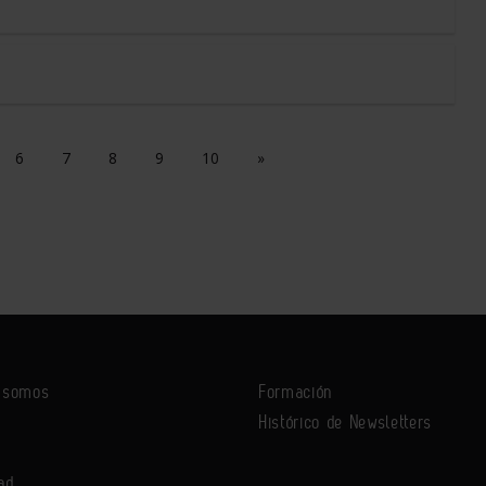
6
7
8
9
10
»
s somos
Formación
Histórico de Newsletters
ad