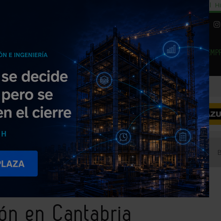
cial
Subida del 8,5% consumo cemento
29% cambiar al alquiler temporal
Hi
|
Piedra Natural
EMP
NOTICIAS
PRODUCTOS
AGENDA
ARTÍCULOS
EMPRESAS PREMIUM
ón en Cantabria