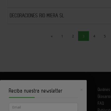
DECORACIONES RIO MIERA SL
«
1
2
3
4
5
×
Quiéne
Reciba nuestra newsletter
Glosario
Infoconstrucción es un portal de Infoedita
FAQ
Email
Publicid