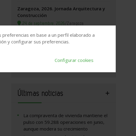
Zaragoza, 2026. Jornada Arquitectura y
Construcción
24 de septiembre, 2026
/
Zaragoza
s preferencias en base a un perfil elaborado a
WEBINAR GRATUITO: Soleras sin mallazo:
ón y configurar sus preferencias.
la fibra que está cambiando la
construcción de pavimentos industriales
24 de septiembre, 2026
/
ONLINE
Configurar cookies
Últimas noticias
La compraventa de vivienda mantiene el
pulso con 59.288 operaciones en junio,
aunque modera su crecimiento