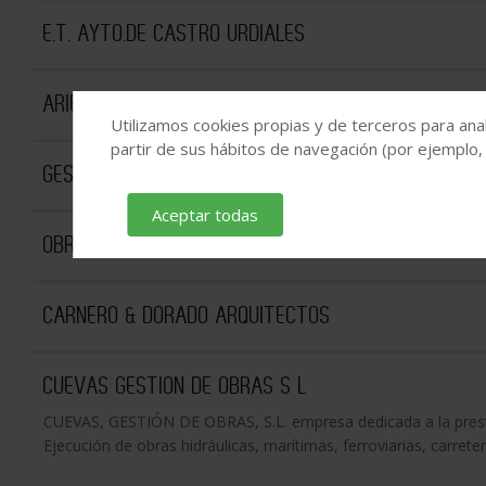
E.T. AYTO.DE CASTRO URDIALES
ARIES PULTRUSION S L
Utilizamos cookies propias y de terceros para anal
partir de sus hábitos de navegación (por ejemplo,
GESTIDESA,S.L.
Aceptar todas
OBRAS Y CONST CRIANAJOL,S.L.
CARNERO & DORADO ARQUITECTOS
CUEVAS GESTION DE OBRAS S L
CUEVAS, GESTIÓN DE OBRAS, S.L. empresa dedicada a la prestaci
Ejecución de obras hidráulicas, marítimas, ferroviarias, carret