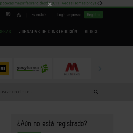
×
potecas mejor febrero desde 2011
Aedas Homes proyecto Fiora
Capitales m
|
|
Es noticia
Login empresas
Registro
RESAS
JORNADAS DE CONSTRUCCIÓN
KIOSCO
¿Aún no está registrado?