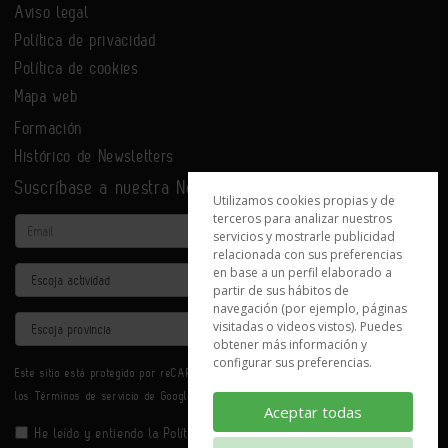
Aviso legal
Política de privacidad
Política de cookies
Mapa web
Formación
Histórico de Newsletters
Suscríbase a nuestra Newsletter
Utilizamos cookies propias y de
terceros para analizar nuestros
Email
servicios y mostrarle publicidad
relacionada con sus preferencias
en base a un perfil elaborado a
Actividad
partir de sus hábitos de
navegación (por ejemplo, páginas
Provincia
visitadas o videos vistos). Puedes
obtener más información y
configurar sus preferencias.
Este sitio está protegido por reCAPTCHA y se aplican la
Política de privacidad
y
los
Términos de servicio
de Google.
Aceptar todas
He leído y entiendo la
Política de Privacidad