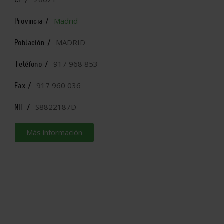
Madrid
Provincia /
MADRID
Población /
917 968 853
Teléfono /
917 960 036
Fax /
S8822187D
NIF /
Más información