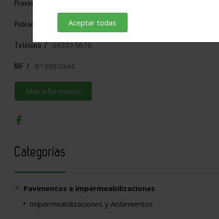
Granada
Provincia /
Aceptar todas
GUADIX
Población /
663015676
Teléfono /
B19683044
NIF /
Más información
Categorías
Pavimentos e impermeabilizaciones
Impermeabilizaciones y Aislamientos