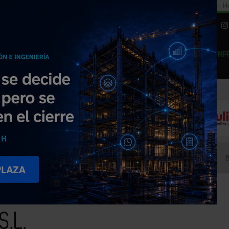
cial
Subida del 8,5% consumo cemento
29% cambiar al alquiler temporal
Hi
|
Piedra Natural
EMP
NOTICIAS
PRODUCTOS
AGENDA
ARTÍCULOS
EMPRESAS PREMIUM
driguez, S.L.
S.L.