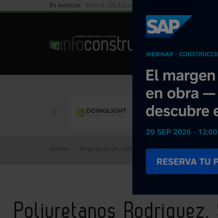
Es noticia:
Ahorra 320 € por vivienda en edificación residen
Home
Empresas de construcción
Poliuretanos Ro
Poliuretanos Rodriguez, 