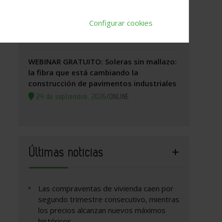
Zaragoza, 2026. Jornada Arquitectura y
Configurar cookies
Construcción
24 de septiembre, 2026
/
Zaragoza
WEBINAR GRATUITO: Soleras sin mallazo:
la fibra que está cambiando la
construcción de pavimentos industriales
24 de septiembre, 2026
/
ONLINE
Últimas noticias
Las compraventas de vivienda caen por
segundo trimestre consecutivo, mientras
los precios alcanzan nuevos máximos
históricos