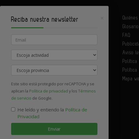
×
Quiéne
Reciba nuestra newsletter
Glosario
Infoconstrucción es un portal de Infoedita
FAQ
Email
Publicid
Aviso l
Actividad
Contacte con nosotros
Política
Provincia
Política
Mapa w
Este sitio está protegido por reCAPTCHA y se
aplican la
Política de privacidad
y los
Términos
de servicio
de Google.
He leído y entiendo la
Política de
Privacidad
Enviar