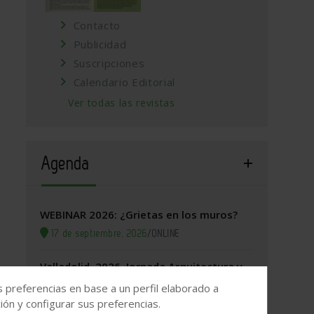
Contacto
Publicidad
Suscripciones
Calendario Editorial
Ver todas las revistas
Agenda
WEBINAR 2026: ¿Grietas en los muros?
17 de septiembre, 2026
/
ONLINE
Valladolid, 2026. Jornada Arquitectura y
Construcción
s preferencias en base a un perfil elaborado a
22 de septiembre, 2026
/
Valladolid
ón y configurar sus preferencias.