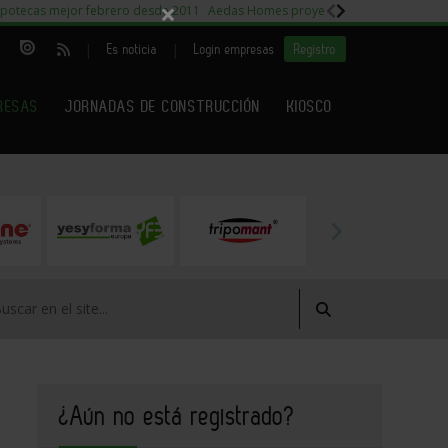
×
potecas mejor febrero desde 2011
Aedas Homes proyecto Fiora
Capitales m
|
|
Es noticia
Login empresas
Registro
RESAS
JORNADAS DE CONSTRUCCIÓN
KIOSCO
¿Aún no está registrado?