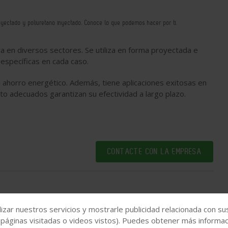
oyectado y poliuretano inyectado. Conoce lo que podemos hacer por ti.
ra en diversos sectores. Se utiliza en forma proyectada e
s específicas en cada caso.
l ahorro energético. Además, tiene aplicaciones exitosas en
nto adecuados garantizan su efectividad a largo plazo.
CONTACTE CON LA EMPRESA
https://maps.app.goo.gl/sUa2EkpNCW4nsw7aA
izar nuestros servicios y mostrarle publicidad relacionada con su
 páginas visitadas o videos vistos). Puedes obtener más informaci