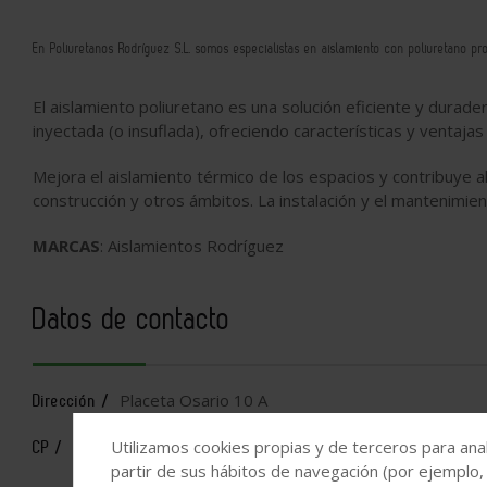
En
Poliuretanos Rodríguez S.L.
somos especialistas en aislamiento con poliuretano pr
El aislamiento poliuretano es una solución eficiente y durade
inyectada (o insuflada), ofreciendo características y ventaja
Mejora el aislamiento térmico de los espacios y contribuye a
construcción y otros ámbitos. La instalación y el mantenimie
MARCAS
: Aislamientos Rodríguez
Datos de contacto
Placeta Osario 10 A
Dirección /
18500
Utilizamos cookies propias y de terceros para anal
CP /
partir de sus hábitos de navegación (por ejemplo,