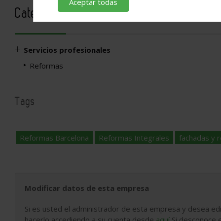
Aceptar todas
Categorías
Servicios profesionales
Reformas
Tags
Reformas Barcelona
Reformas Integrales
fachadas y 
Modificar datos de esta empresa
Si es usted el administrador de esta empresa y desea edi
hacerlo accediendo a su cuenta desde
aquí
Si desconoce e