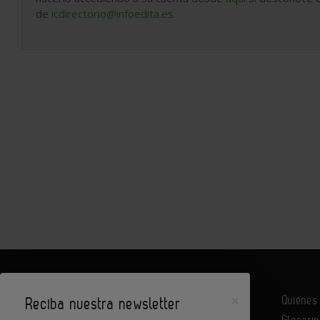
de
icdirectorio@infoedita.es
.
×
Quiéne
Reciba nuestra newsletter