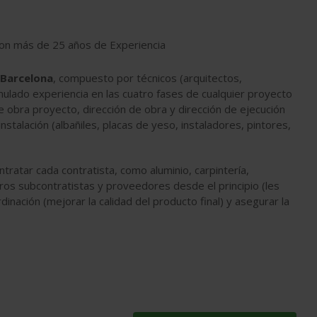
con más de 25 años de Experiencia
 Barcelona
, compuesto por técnicos (arquitectos,
umulado experiencia en las cuatro fases de cualquier proyecto
e obra proyecto, dirección de obra y dirección de ejecución
talación (albañiles, placas de yeso, instaladores, pintores,
atar cada contratista, como aluminio, carpintería,
stros subcontratistas y proveedores desde el principio (les
ación (mejorar la calidad del producto final) y asegurar la