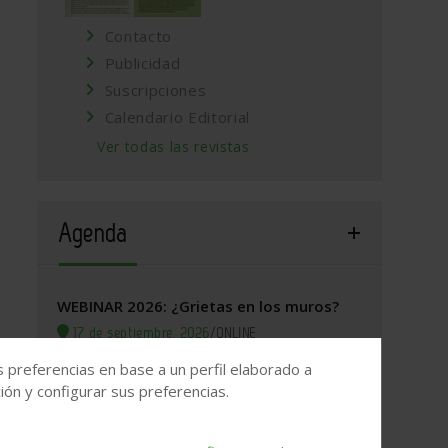
Contacto
Publicidad
Suscripciones
Calendario Editorial
Ver todas las revistas
Agenda
WEBINAR 2026: ¿Grietas en los muros?
17 de septiembre, 2026
/
ONLINE
s preferencias en base a un perfil elaborado a
Valladolid, 2026. Jornada Arquitectura y
ón y configurar sus preferencias.
Construcción
22 de septiembre, 2026
/
Valladolid