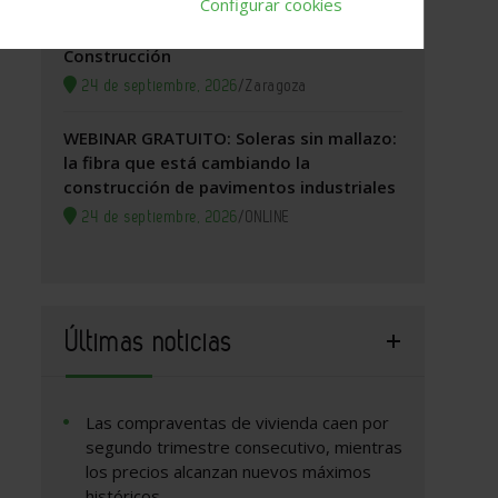
Configurar cookies
Zaragoza, 2026. Jornada Arquitectura y
Construcción
24 de septiembre, 2026
/
Zaragoza
WEBINAR GRATUITO: Soleras sin mallazo:
la fibra que está cambiando la
construcción de pavimentos industriales
24 de septiembre, 2026
/
ONLINE
Últimas noticias
Las compraventas de vivienda caen por
segundo trimestre consecutivo, mientras
los precios alcanzan nuevos máximos
históricos