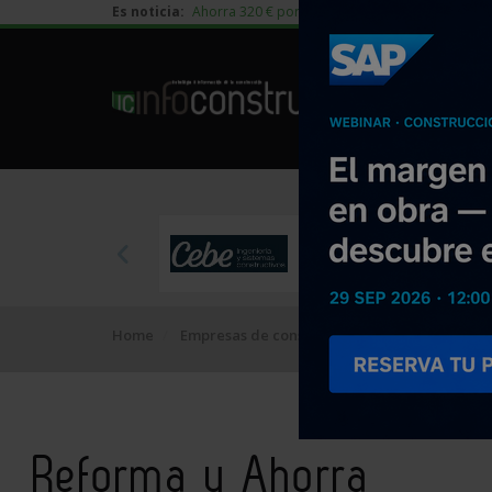
Es noticia:
Ahorra 320 € por vivienda en edificación residen
Home
Empresas de construcción
Reforma y Aho
Reforma y Ahorra