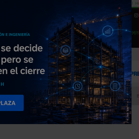
cial
Subida del 8,5% consumo cemento
29% cambiar al alquiler temporal
Hi
|
Piedra Natural
EMP
NOTICIAS
PRODUCTOS
AGENDA
ARTÍCULOS
EMPRESAS PREMIUM
rra