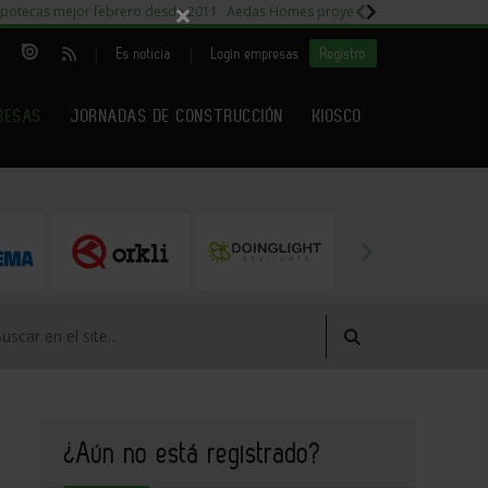
×
potecas mejor febrero desde 2011
Aedas Homes proyecto Fiora
Capitales m
|
|
Es noticia
Login empresas
Registro
RESAS
JORNADAS DE CONSTRUCCIÓN
KIOSCO
¿Aún no está registrado?