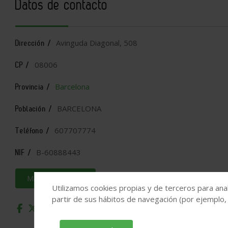
Datos de contacto
Avinguda Diagonal, 508
Dirección /
08006
CP /
Barcelona
Provincia /
BARCELONA
Población /
607707774
Teléfono /
B-60888443
NIF /
Más información
Utilizamos cookies propias y de terceros para anal
partir de sus hábitos de navegación (por ejemplo,