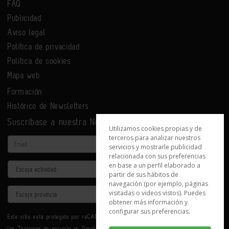
FAQ
Publicidad
Aviso legal
Política de privacidad
Política de cookies
Mapa web
Formación
Histórico de Newsletters
Suscríbase a nuestra Newsletter
Utilizamos cookies propias y de
terceros para analizar nuestros
Email
servicios y mostrarle publicidad
relacionada con sus preferencias
en base a un perfil elaborado a
Actividad
partir de sus hábitos de
navegación (por ejemplo, páginas
Provincia
visitadas o videos vistos). Puedes
obtener más información y
configurar sus preferencias.
Este sitio está protegido por reCAPTCHA y se aplican la
Política de privacidad
y
los
Términos de servicio
de Google.