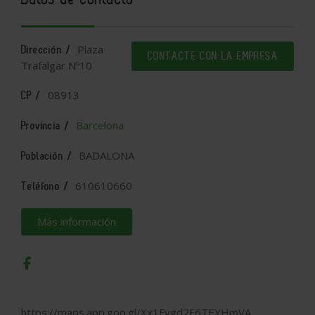
Plaza
Dirección /
CONTACTE CON LA EMPRESA
Trafalgar Nº10
08913
CP /
Barcelona
Provincia /
BADALONA
Población /
610610660
Teléfono /
Más información
https://maps.app.goo.gl/Xx1Fvgd2F6TEYHmVA