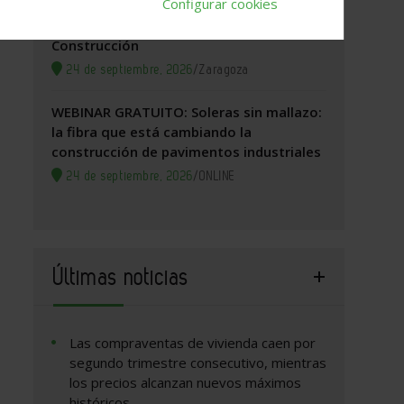
Configurar cookies
Zaragoza, 2026. Jornada Arquitectura y
Construcción
24 de septiembre, 2026
/
Zaragoza
WEBINAR GRATUITO: Soleras sin mallazo:
la fibra que está cambiando la
construcción de pavimentos industriales
24 de septiembre, 2026
/
ONLINE
Últimas noticias
Las compraventas de vivienda caen por
segundo trimestre consecutivo, mientras
los precios alcanzan nuevos máximos
históricos