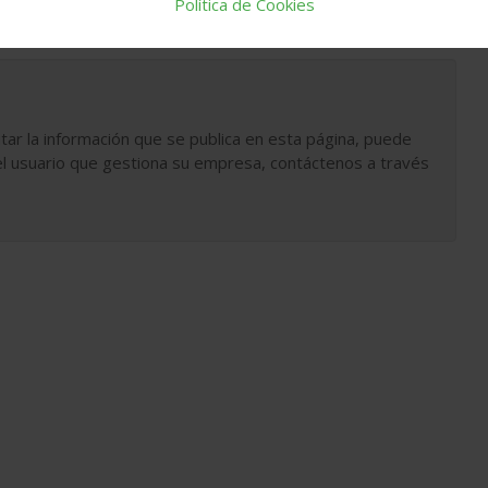
Política de Cookies
tar la información que se publica en esta página, puede
l usuario que gestiona su empresa, contáctenos a través