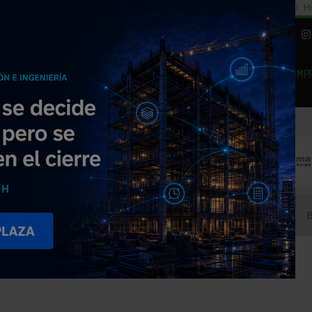
cial
Subida del 8,5% consumo cemento
29% cambiar al alquiler temporal
Hi
|
Piedra Natural
EMP
NOTICIAS
PRODUCTOS
AGENDA
ARTÍCULOS
EMPRESAS PREMIUM
ON, S.A.