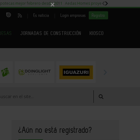
×
potecas mejor febrero desde 2011
Aedas Homes proyecto Fiora
Capitales m
|
|
Es noticia
Login empresas
Registro
RESAS
JORNADAS DE CONSTRUCCIÓN
KIOSCO
¿Aún no está registrado?