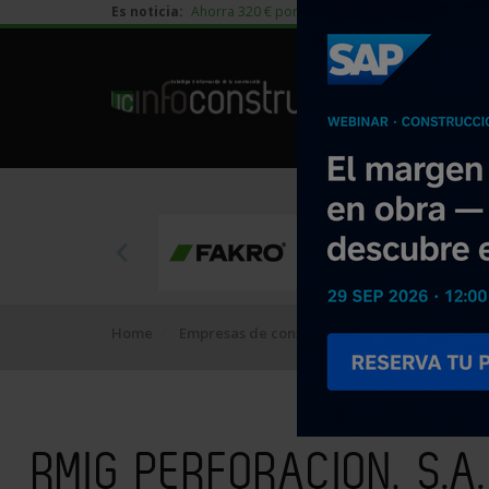
Es noticia:
Ahorra 320 € por vivienda en edificación residen
Home
Empresas de construcción
RMIG PERFORACI
RMIG PERFORACION, S.A.