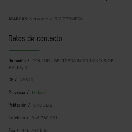
MARCAS
: Nervometal,RM PERMESA
Datos de contacto
POL.IND. IGELTZERA BARRIKAKO BIDE
Dirección /
KALEA, 4
48610
CP /
Bizkaia
Provincia /
URDULIZ
Población /
946 760 061
Teléfono /
946 764 646
Fax /