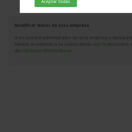
Aceptar todas
Modificar datos de esta empresa
Si es usted el administrador de esta empresa y desea edi
hacerlo accediendo a su cuenta desde
aquí
Si desconoce e
de
icdirectorio@infoedita.es
.