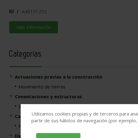
A48151252
NIF /
Más información
Categorías
Actuaciones previas a la construcción
Movimiento de tierras
Cimentaciones y estructuras
Estructuras de acero
Utilizamos cookies propias y de terceros para anal
Carpintería y Vidriería
partir de sus hábitos de navegación (por ejemplo,
Perfiles para carpintería: escaleras, cantoneras …
Electricidad, iluminación