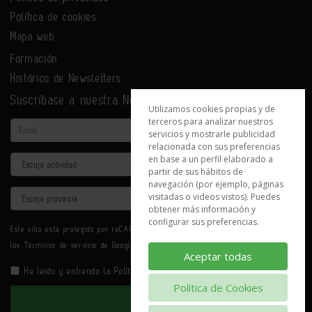
Política de cookies
Mapa web
Formación
Histórico de Newsletters
Suscríbase a nuestra Newsletter
Utilizamos cookies propias y de
terceros para analizar nuestros
Email
servicios y mostrarle publicidad
relacionada con sus preferencias
en base a un perfil elaborado a
Actividad
partir de sus hábitos de
navegación (por ejemplo, páginas
Provincia
visitadas o videos vistos). Puedes
obtener más información y
configurar sus preferencias.
Este sitio está protegido por reCAPTCHA y se aplican la
Política de privacidad
y
los
Términos de servicio
de Google.
Aceptar todas
He leído y entiendo la
Política de Privacidad
Política de Cookies
Enviar