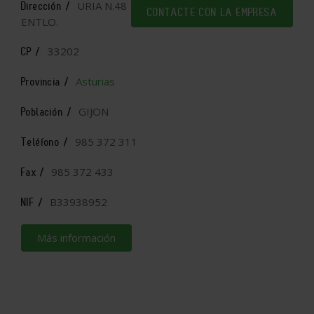
URIA N.48
Dirección /
CONTACTE CON LA EMPRESA
ENTLO.
33202
CP /
Asturias
Provincia /
GIJON
Población /
985 372 311
Teléfono /
985 372 433
Fax /
B33938952
NIF /
Más información