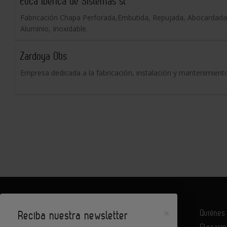
Euca Iberica de Sistemas sl
Fabricación Chapa Perforada,Embutida, Repujada, Abocardada, 
Aluminio, Inoxidable.
Zardoya Otis
Empresa dedicada a la fabricación, instalación y mantenimien
×
Quiéne
Reciba nuestra newsletter