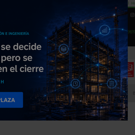
cial
Subida del 8,5% consumo cemento
29% cambiar al alquiler temporal
Hi
|
Piedra Natural
EMP
NOTICIAS
PRODUCTOS
AGENDA
ARTÍCULOS
EMPRESAS PREMIUM
levación: ascensores, montacargas
Andenes móviles