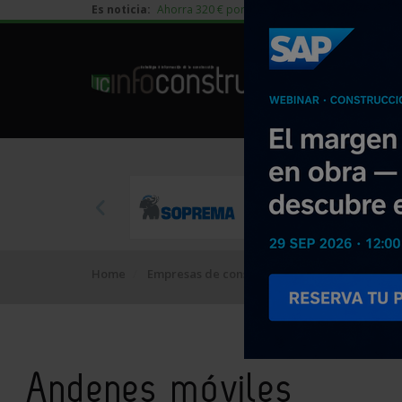
Es noticia:
Ahorra 320 € por vivienda en edificación residen
Home
Empresas de construcción
Sistemas de e
Andenes móviles