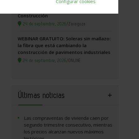
Configurar cookies
Zaragoza, 2026. Jornada Arquitectura y
Construcción
24 de septiembre, 2026
/
Zaragoza
WEBINAR GRATUITO: Soleras sin mallazo:
la fibra que está cambiando la
construcción de pavimentos industriales
24 de septiembre, 2026
/
ONLINE
Últimas noticias
Las compraventas de vivienda caen por
segundo trimestre consecutivo, mientras
los precios alcanzan nuevos máximos
históricos