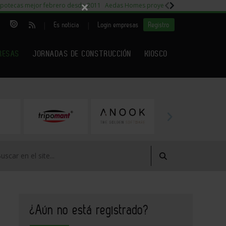
×
potecas mejor febrero desde 2011
Aedas Homes proyecto Fiora
Capitales m
|
|
Es noticia
Login empresas
Registro
RESAS
JORNADAS DE CONSTRUCCIÓN
KIOSCO
¿Aún no está registrado?