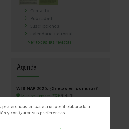
Contacto
Publicidad
Suscripciones
Calendario Editorial
Ver todas las revistas
Agenda
WEBINAR 2026: ¿Grietas en los muros?
17 de septiembre, 2026
/
ONLINE
s preferencias en base a un perfil elaborado a
Valladolid, 2026. Jornada Arquitectura y
ón y configurar sus preferencias.
Construcción
22 de septiembre, 2026
/
Valladolid