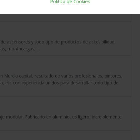
Política de Cookies
via principalmente. Una de las líneas de negocio de Sadinoa
de ascensores y todo tipo de productos de accesibilidad,
as, montacargas, ...
urcia capital, resultado de varios profesionales, pintores,
bra, etc con experiencia unidos para desarrollar todo tipo de
je modular. Fabricado en aluminio, es ligero, increíblemente