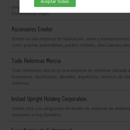
Aceptar todas
Empresa especializada en reformas integrales en Madrid y Sego
Constructora Grupo.
Ascensores Eninter
Eninter es una empresa de fabricación, venta y mantenimiento 
como puertas automáticas, pasillos móbiles, sillas salvaescaler
Todo Reformas Murcia
Todo Reformas Murcia es una empresa de reformas ubicada en M
fontaneros, electricistas, albañiles, arquitectos, técnicos de o
reformas.
Instant Upright Holding Corporation
Instant está a la vanguardia del diseño de sistemas de andamia
resistente y muy duradero.